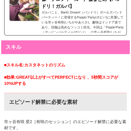
ドリ！ガルパ】
ガルパこと、BanG Dream!（バンドリ）ガールズバンド
パーティー！に登場するPoppin`Party(ポピパ)に所属して
いる市ヶ谷有咲(いちがやありさ)。趣味はインドア派で
あり、頭脳は高めなツッコミ担当。今回は「Poppin’Party
（ポッピンパーティー/ポピパ）」の市ヶ谷有咲(いちが
やありさ)の声優やプロフィール、そしてレアリティー別
カード画像のまとめになります。市ヶ谷有咲(いちがやあ
スキル
りさ) 星5カードまとめ市ヶ谷有咲(いちがやありさ)の星5
カードまとめです。市ヶ谷有咲 星5［宵闇に咲く☆］特
訓前特訓後 2023年7月29日追加。有咲の...
■スキル名:カスタネットのリズム
■効果:GREAT以上がすべてPERFECTになり 、5秒間スコアが
10%UPする
エピソード解禁に必要な素材
市ヶ谷有咲 星2［有咲のセッション］のエピソード解禁に必要な素
材です。