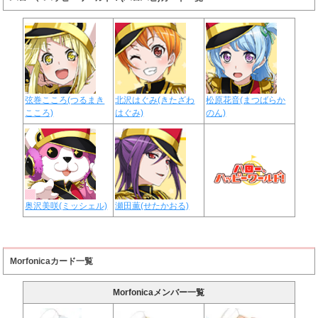
弦巻こころ(つるまき
北沢はぐみ(きたざわ
松原花音(まつばらか
こころ)
はぐみ)
のん)
奥沢美咲(ミッシェル)
瀬田薫(せたかおる)
Morfonicaカード一覧
Morfonicaメンバー一覧