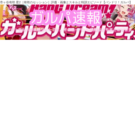
市ヶ谷有咲 星2［有咲のセッション］評価・画像とスキルと特訓エピソード【バンドリ！ガルパ】