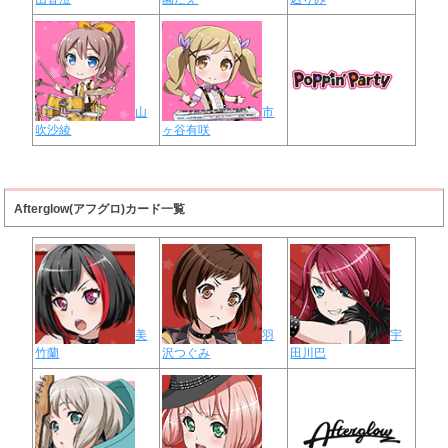
山
市
吹沙綾
ヶ谷有咲
Afterglow(アフグロ)カード一覧
美
羽
宇
竹蘭
沢つぐみ
田川巴