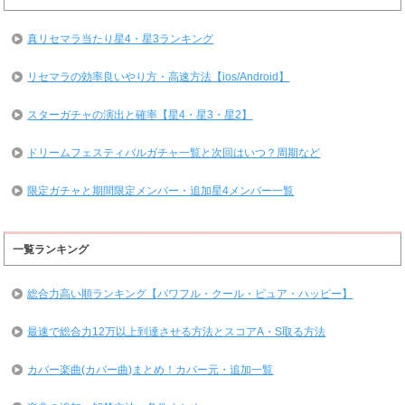
真リセマラ当たり星4・星3ランキング
リセマラの効率良いやり方・高速方法【ios/Android】
スターガチャの演出と確率【星4・星3・星2】
ドリームフェスティバルガチャ一覧と次回はいつ？周期など
限定ガチャと期間限定メンバー・追加星4メンバー一覧
一覧ランキング
総合力高い順ランキング【パワフル・クール・ピュア・ハッピー】
最速で総合力12万以上到達させる方法とスコアA・S取る方法
カバー楽曲(カバー曲)まとめ！カバー元・追加一覧