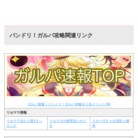
バンドリ！ガルパ攻略関連リンク
ガルパ速報｜バンドリ！ガルパ攻略まとめイベントDB
リセマラ情報
リセマラ当たり星4ラン
リセマラの効率良いやり
スターガチャの演出と確
キング
方
率