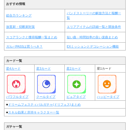
おすすめ情報
バンドストーリーの解放方法と報酬一
総合力ランキング
覧
放置厨・切断厨対策
エリアアイテムの詳細一覧と開放条件
スコアランクと獲得報酬一覧まとめ
短い曲・時間効率の良い楽曲まとめ
ガルパPASSは買うべき？
EXミッションとデコレーション機能
カード一覧
星4カード
星3カード
星2カード
星1カード
パワフルタイプ
クールタイプ
ピュアタイプ
ハッピータイプ
■
ドリームフェスティバルガチャ(ドリフェス)まとめ
■
スキル効果と所持キャラクター一覧
ガチャ一覧