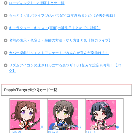
ローディング1コマ漫画まとめ一覧
もっと！ガルパライフ(ガルパラ)の4コマ漫画まとめ【過去分掲載】
キャラクター・キャスト(声優)の誕生日まとめ【生誕祭】
名前の表示・色変え・装飾の方法・やり方まとめ【協力ライブ】
カバー楽曲リクエストアンケートでみんなが選んだ楽曲は？！
リズムアイコンの速さ11.0にする裏ワザ！0.1刻みで設定も可能！【バ
グ】
Poppin`Party(ポピパ)カード一覧
戸
花
牛
山香澄
園たえ
込りみ