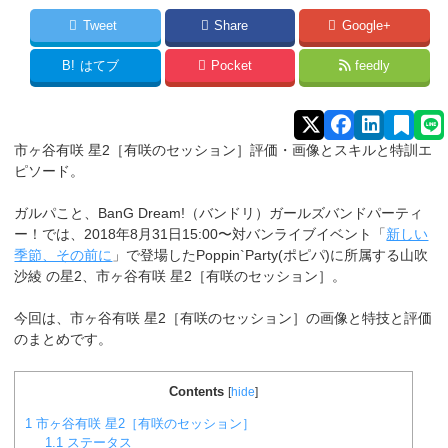
Tweet
Share
Google+
B!
はてブ
Pocket
feedly
市ヶ谷有咲 星2［有咲のセッション］評価・画像とスキルと特訓エ
ピソード。
ガルパこと、BanG Dream!（バンドリ）ガールズバンドパーティ
ー！では、2018年8月31日15:00〜対バンライブイベント「
新しい
季節、その前に
」で登場したPoppin`Party(ポピパ)に所属する
山吹
沙綾
の星2、市ヶ谷有咲 星2［有咲のセッション］。
今回は、市ヶ谷有咲 星2［有咲のセッション］の画像と特技と評価
のまとめです。
Contents
[
hide
]
1
市ヶ谷有咲 星2［有咲のセッション］
1.1
ステータス