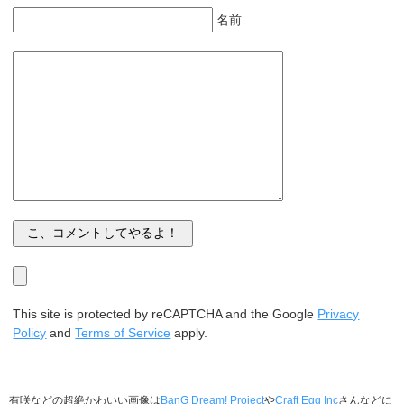
名前
This site is protected by reCAPTCHA and the Google
Privacy
Policy
and
Terms of Service
apply.
有咲などの超絶かわいい画像は
BanG Dream! Project
や
Craft Egg Inc
さんなどに