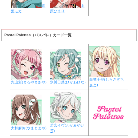
青
上
葉モカ
原ひまり
Pastel Palettes（パスパレ）カード一覧
白鷺千聖(しらさぎち
丸山彩(まるやまあや)
氷川日菜(ひかわひな)
さと)
若宮イヴ(わかみやい
大和麻弥(やまとまや)
ゔ)