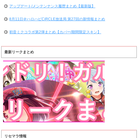
アップデート/メンテンナンス履歴まとめ【最新版】
8月11日＠ハロハピCiRCLE放送局 第27回の新情報まとめ
初音ミクコラボ第2弾まとめ【カバー/期間限定スキン】
最新リークまとめ
リセマラ情報