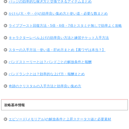
バッジの効率的な稼ぎ方と交換できるアイテムまとめ
かけら(大・中・小)の効率良い集め方と使い道・必要な数まとめ
ライブブースト回復方法・5倍・6倍・7倍とスタミナ無しで効率よく攻略
キャラクターレベル上げの効率良い方法と練習チケット入手方法
スターの入手方法・使い道・貯め方まとめ【裏ワザは本当？】
バンドストーリーとは？バンドごとの解放条件と報酬
バンドランクとは？効率的な上げ方・報酬まとめ
奇跡のクリスタルの入手方法と効率良い集め方
攻略基本情報
エピソード(メモリアル)の解放条件と上昇ステータス値と必要素材