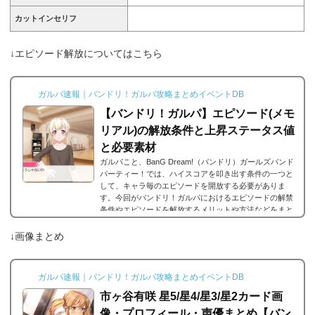
カットインセリフ
↓エピソード解放についてはこちら
ガルパ速報｜バンドリ！ガルパ攻略まとめイベントDB
【バンドリ！ガルパ】エピソード(メモ
リアル)の解放条件と上昇ステータス値
と必要素材
ガルパこと、BanG Dream!（バンドリ）ガールズバンド
パーティー！では、ハイスコアを叩き出す条件の一つと
して、キャラ毎のエピソードを開放する必要がありま
す。今回がバンドリ！ガルパにおけるエピソードの解禁
条件やエピソードを解放するメリットや方法などをまと
めました。エピソードとは？エピソードとは、各キャラ
に用意されているもので、各キャラのそのエピソードタ
↓画像まとめ
イトルに因んだメンバー独自の話を見ることができま
す。エピソードは各キャラクターの詳細にあり、解放す
ることでそのタイトルに纏わるエピソードを視聴できる
ガルパ速報｜バンドリ！ガルパ攻略まとめイベントDB
よ...
市ヶ谷有咲 星5/星4/星3/星2カード画
像・プロフィール・声優まとめ【バン