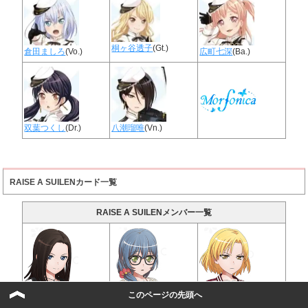
桐ヶ谷透子
(Gt.)
倉田ましろ
(Vo.)
広町七深
(Ba.)
双葉つくし
(Dr.)
八潮瑠唯
(Vn.)
RAISE A SUILENカード一覧
RAISE A SUILENメンバー一覧
レイヤ
(Vo&Ba)
ロック
(Gt.)
マスキング
(Dr.)
このページの先頭へ