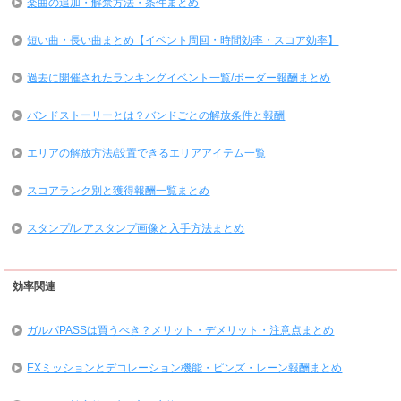
楽曲の追加・解禁方法・条件まとめ
短い曲・長い曲まとめ【イベント周回・時間効率・スコア効率】
過去に開催されたランキングイベント一覧/ボーダー報酬まとめ
バンドストーリーとは？バンドごとの解放条件と報酬
エリアの解放方法/設置できるエリアアイテム一覧
スコアランク別と獲得報酬一覧まとめ
スタンプ/レアスタンプ画像と入手方法まとめ
効率関連
ガルパPASSは買うべき？メリット・デメリット・注意点まとめ
EXミッションとデコレーション機能・ピンズ・レーン報酬まとめ