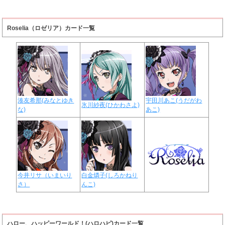
Roselia（ロゼリア）カード一覧
湊友希那(みなとゆき
宇田川あこ(うだがわ
氷川紗夜(ひかわさよ)
な)
あこ)
今井リサ（いまいり
白金燐子(しろかねり
さ）
んこ)
ハロー、ハッピーワールド！(ハロハピ)カード一覧