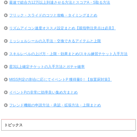
最速で総合力12万以上到達させる方法とスコアA・S取る方法
フリック・スライドのコツと攻略・タイミングまとめ
リズムアイコン速度オススメ設定まとめ【親指勢注意点は必見】
ミッシェルシールの入手法・交換できるアイテムと上限
スキルレベルの上げ方・上限・効果まとめ/スキル練習チケット入手方法
星3以上確定チケットの入手方法とガチャ確率
MISS判定の割合に応じてイベントP 獲得量0！【放置厨対策】
イベントPの非常に効率良い集め方まとめ
フレンド機能の申請方法・承認・拡張方法・上限まとめ
トピックス