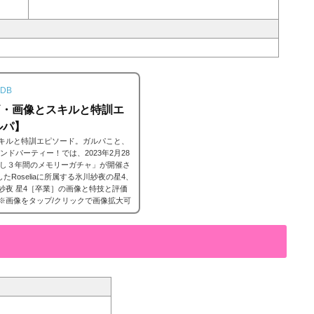
DB
価・画像とスキルと特訓エ
ルパ】
スキルと特訓エピソード。ガルパこと、
バンドパーティー！では、2023年2月28
げば尊し３年間のメモリーガチャ」が開催さ
Roseliaに所属する氷川紗夜の星4、
紗夜 星4［卒業］の画像と特技と評価
※画像をタップ/クリックで画像拡大可
氷川紗夜(ひかわさよ)所属バンドRose