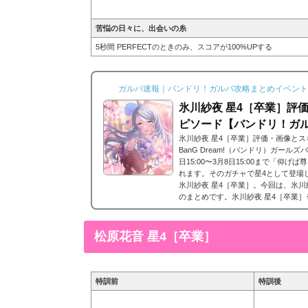
苦悩の日々に、出会いの糸
5秒間 PERFECTのときのみ、スコアが100%UPする
ガルパ速報｜バンドリ！ガルパ攻略まとめイベント
氷川紗夜 星4［卒業］評
ピソード【バンドリ！ガ
氷川紗夜 星4［卒業］評価・画像と
BanG Dream!（バンドリ）ガールズ
日15:00〜3月8日15:00まで「仰
れます。そのガチャで星4として登場した
氷川紗夜 星4［卒業］。今回は、氷川
のまとめです。氷川紗夜 星4［卒業］
能■特訓前■特訓後■SDステータス名前
lia(ロゼリア)レアリティ...
松原花音 星4［卒業］
特訓前
特訓後