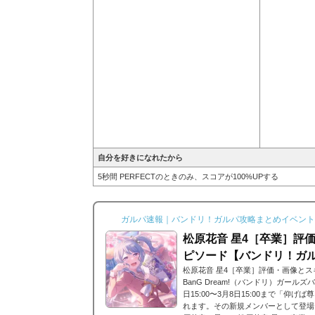
自分を好きになれたから
5秒間 PERFECTのときのみ、スコアが100%UPする
ガルパ速報｜バンドリ！ガルパ攻略まとめイベント
松原花音 星4［卒業］評
ピソード【バンドリ！ガ
松原花音 星4［卒業］評価・画像と
BanG Dream!（バンドリ）ガールズ
日15:00〜3月8日15:00まで「仰
れます。その新規メンバーとして登場