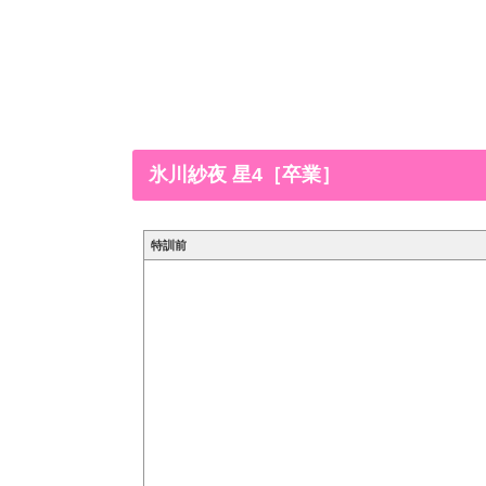
氷川紗夜 星4［卒業］
特訓前