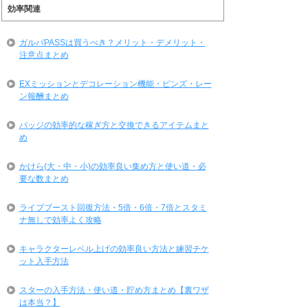
効率関連
ガルパPASSは買うべき？メリット・デメリット・
注意点まとめ
EXミッションとデコレーション機能・ピンズ・レー
ン報酬まとめ
バッジの効率的な稼ぎ方と交換できるアイテムまと
め
かけら(大・中・小)の効率良い集め方と使い道・必
要な数まとめ
ライブブースト回復方法・5倍・6倍・7倍とスタミ
ナ無しで効率よく攻略
キャラクターレベル上げの効率良い方法と練習チケ
ット入手方法
スターの入手方法・使い道・貯め方まとめ【裏ワザ
は本当？】