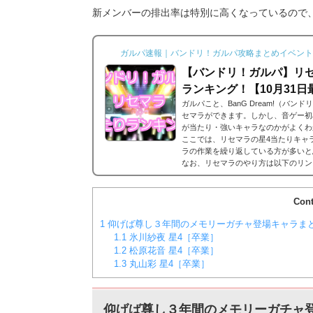
新メンバーの排出率は特別に高くなっているので
ガルパ速報｜バンドリ！ガルパ攻略まとめイベント
【バンドリ！ガルパ】リセ
ランキング！【10月31日
ガルパこと、BanG Dream!（バ
セマラができます。しかし、音ゲー初
が当たり・強いキャラなのかがよくわ
ここでは、リセマラの星4当たりキャ
ラの作業を繰り返している方が多いと
なお、リセマラのやり方は以下のリンク
ガルパ 星5/星4が当たる確率は？ま
バンドリ！ガルパにおける...
Cont
1
仰げば尊し３年間のメモリーガチャ登場キャラま
1.1
氷川紗夜 星4［卒業］
1.2
松原花音 星4［卒業］
1.3
丸山彩 星4［卒業］
仰げば尊し３年間のメモリーガチャ