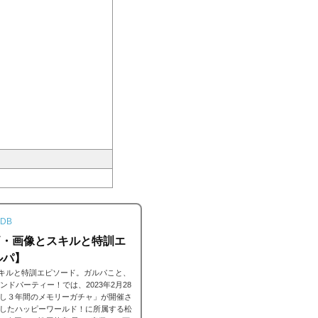
DB
価・画像とスキルと特訓エ
ルパ】
スキルと特訓エピソード。ガルパこと、
バンドパーティー！では、2023年2月28
げば尊し３年間のメモリーガチャ」が開催さ
したハッピーワールド！に所属する松