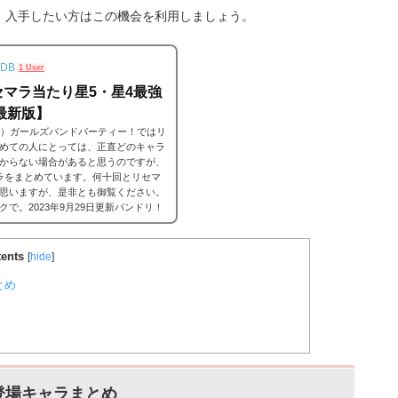
、入手したい方はこの機会を利用しましょう。
DB
1 User
マラ当たり星5・星4最強
最新版】
ンドリ）ガールズバンドパーティー！ではリ
めての人にとっては、正直どのキャラ
からない場合があると思うのですが、
ラをまとめています。何十回とリセマ
思いますが、是非とも御覧ください。
で。2023年9月29日更新バンドリ！
ずリセマラの当たりランキングの前に、
ents
[
hide
]
とめ
登場キャラまとめ