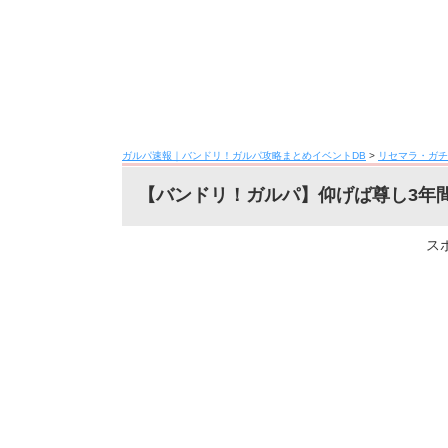
ガルパ速報｜バンドリ！ガルパ攻略まとめイベントDB
>
リセマラ・ガチ
【バンドリ！ガルパ】仰げば尊し3年
ス