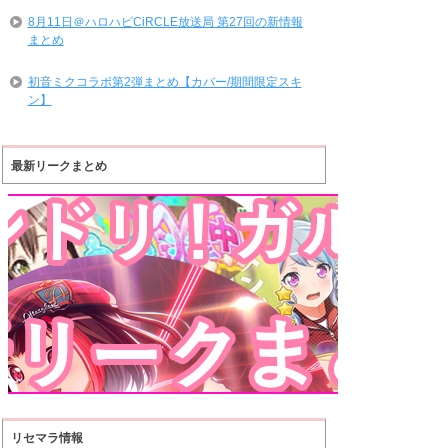
8月11日＠ハロハピCiRCLE放送局 第27回の新情報
まとめ
初音ミクコラボ第2弾まとめ【カバー/期間限定スキ
ン】
最新リークまとめ
リセマラ情報