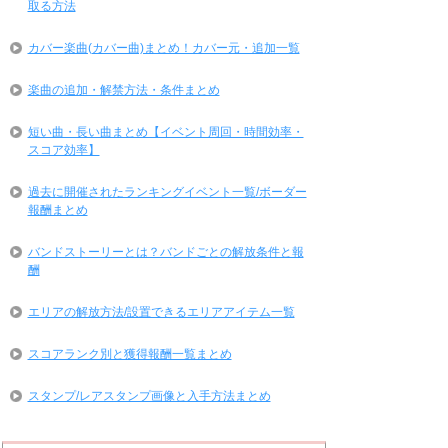
取る方法
カバー楽曲(カバー曲)まとめ！カバー元・追加一覧
楽曲の追加・解禁方法・条件まとめ
短い曲・長い曲まとめ【イベント周回・時間効率・
スコア効率】
過去に開催されたランキングイベント一覧/ボーダー
報酬まとめ
バンドストーリーとは？バンドごとの解放条件と報
酬
エリアの解放方法/設置できるエリアアイテム一覧
スコアランク別と獲得報酬一覧まとめ
スタンプ/レアスタンプ画像と入手方法まとめ