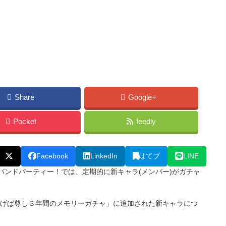
Share
Google+
Pocket
feedly
Facebook
LinkedIn
はてブ
LINE
ルズバンドパーティー！では、定期的に新キャラ(メンバー)がガチャ
れる「仰げば尊し３年間のメモリーガチャ」に追加された新キャラにつ