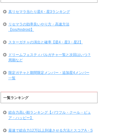
真リセマラ当たり星4・星3ランキング
リセマラの効率良いやり方・高速方法
【ios/Android】
スターガチャの演出と確率【星4・星3・星2】
ドリームフェスティバルガチャ一覧と次回はいつ？
周期など
限定ガチャと期間限定メンバー・追加星4メンバー
一覧
一覧ランキング
総合力高い順ランキング【パワフル・クール・ピュ
ア・ハッピー】
最速で総合力12万以上到達させる方法とスコアA・S