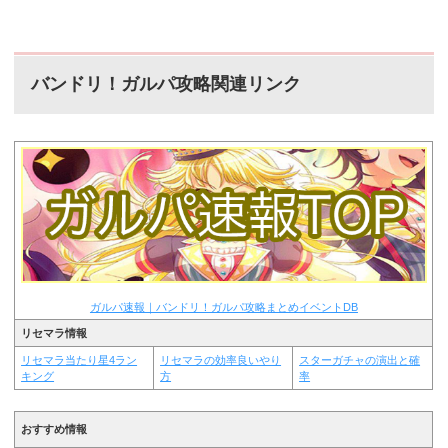
バンドリ！ガルパ攻略関連リンク
ガルパ速報｜バンドリ！ガルパ攻略まとめイベントDB
リセマラ情報
リセマラ当たり星4ラン
リセマラの効率良いやり
スターガチャの演出と確
キング
方
率
おすすめ情報