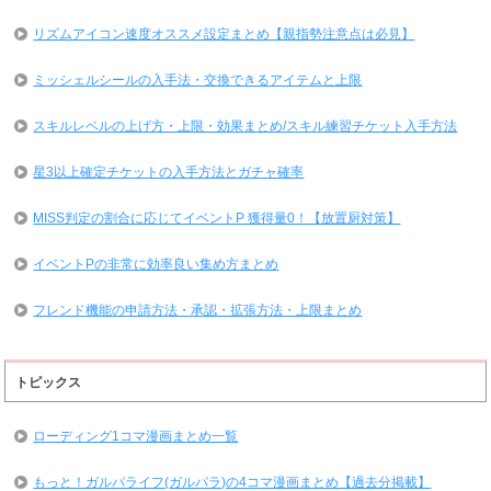
リズムアイコン速度オススメ設定まとめ【親指勢注意点は必見】
ミッシェルシールの入手法・交換できるアイテムと上限
スキルレベルの上げ方・上限・効果まとめ/スキル練習チケット入手方法
星3以上確定チケットの入手方法とガチャ確率
MISS判定の割合に応じてイベントP 獲得量0！【放置厨対策】
イベントPの非常に効率良い集め方まとめ
フレンド機能の申請方法・承認・拡張方法・上限まとめ
トピックス
ローディング1コマ漫画まとめ一覧
もっと！ガルパライフ(ガルパラ)の4コマ漫画まとめ【過去分掲載】