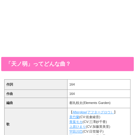
「天ノ弱」ってどんな曲？
作詞
164
作曲
164
編曲
都丸椋太(Elements Garden)
【
Afterglow(アフターグロウ）
】
美竹蘭
(CV:佐倉綾音)
青葉モカ
(CV:三澤紗千香)
歌
上原ひまり
(CV:加藤英美里)
宇田川巴
(CV:日笠陽子)