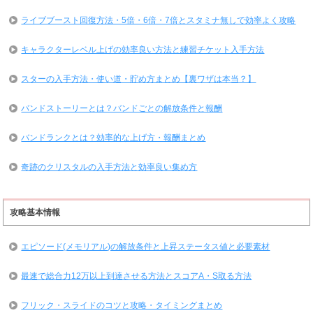
ライブブースト回復方法・5倍・6倍・7倍とスタミナ無しで効率よく攻略
キャラクターレベル上げの効率良い方法と練習チケット入手方法
スターの入手方法・使い道・貯め方まとめ【裏ワザは本当？】
バンドストーリーとは？バンドごとの解放条件と報酬
バンドランクとは？効率的な上げ方・報酬まとめ
奇跡のクリスタルの入手方法と効率良い集め方
攻略基本情報
エピソード(メモリアル)の解放条件と上昇ステータス値と必要素材
最速で総合力12万以上到達させる方法とスコアA・S取る方法
フリック・スライドのコツと攻略・タイミングまとめ