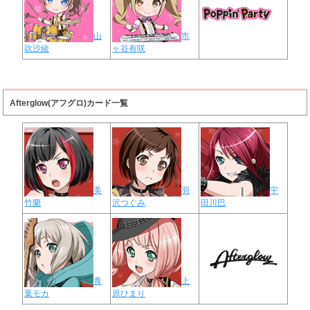
山
市
吹沙綾
ヶ谷有咲
Afterglow(アフグロ)カード一覧
美
羽
宇
竹蘭
沢つぐみ
田川巴
青
上
葉モカ
原ひまり