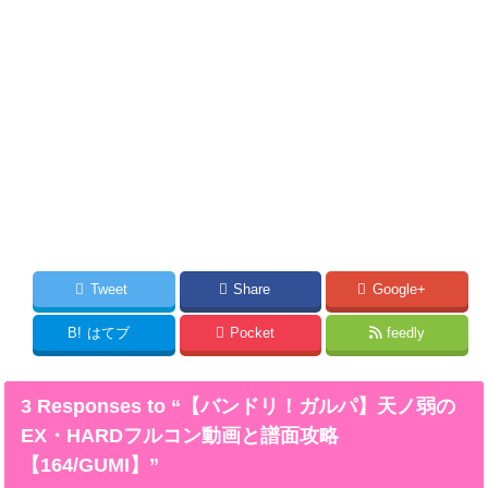
Tweet
Share
Google+
B!
はてブ
Pocket
feedly
3 Responses to “【バンドリ！ガルパ】天ノ弱の
EX・HARDフルコン動画と譜面攻略
【164/GUMI】”