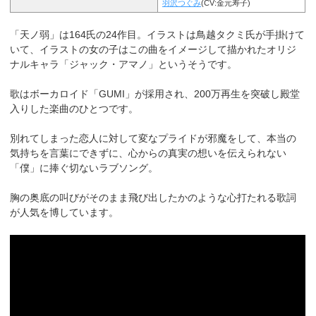
羽沢つぐみ
(CV:金元寿子)
「天ノ弱」は164氏の24作目。イラストは鳥越タクミ氏が手掛けて
いて、イラストの女の子はこの曲をイメージして描かれたオリジ
ナルキャラ「ジャック・アマノ」というそうです。
歌はボーカロイド「GUMI」が採用され、200万再生を突破し殿堂
入りした楽曲のひとつです。
別れてしまった恋人に対して変なプライドが邪魔をして、本当の
気持ちを言葉にできずに、心からの真実の想いを伝えられない
「僕」に捧ぐ切ないラブソング。
胸の奥底の叫びがそのまま飛び出したかのような心打たれる歌詞
が人気を博しています。