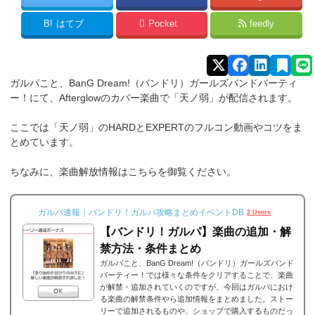
B!
はてブ
Pocket
feedly
ガルパこと、BanG Dream!（バンドリ）ガールズバンドパーティ
ー！にて、Afterglowのカバー楽曲で「天ノ弱」が配信されます。
ここでは「天ノ弱」のHARDとEXPERTのフルコン動画やコツをま
とめています。
ちなみに、楽曲解放情報はこちらを御覧ください。
ガルパ速報｜バンドリ！ガルパ攻略まとめイベントDB
2 Users
【バンドリ！ガルパ】楽曲の追加・解
禁方法・条件まとめ
ガルパこと、BanG Dream!（バンドリ）ガールズバンド
パーティー！では様々な条件をクリアすることで、楽曲
が解禁・追加されていくのですが、今回はガルパにおけ
る楽曲の解禁条件やら追加情報をまとめました。ストー
リーで追加されるものや、ショップで購入するものだっ