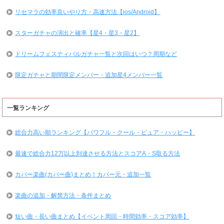
リセマラの効率良いやり方・高速方法【ios/Android】
スターガチャの演出と確率【星4・星3・星2】
ドリームフェスティバルガチャ一覧と次回はいつ？周期など
限定ガチャと期間限定メンバー・追加星4メンバー一覧
一覧ランキング
総合力高い順ランキング【パワフル・クール・ピュア・ハッピー】
最速で総合力12万以上到達させる方法とスコアA・S取る方法
カバー楽曲(カバー曲)まとめ！カバー元・追加一覧
楽曲の追加・解禁方法・条件まとめ
短い曲・長い曲まとめ【イベント周回・時間効率・スコア効率】