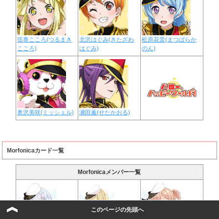
弦巻こころ(つるまき
北沢はぐみ(きたざわ
松原花音(まつばらか
こころ)
はぐみ)
のん)
奥沢美咲(ミッシェル)
瀬田薫(せたかおる)
Morfonicaカード一覧
Morfonicaメンバー一覧
このページの先頭へ