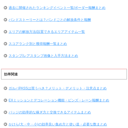
過去に開催されたランキングイベント一覧/ボーダー報酬まとめ
バンドストーリーとは？バンドごとの解放条件と報酬
エリアの解放方法/設置できるエリアアイテム一覧
スコアランク別と獲得報酬一覧まとめ
スタンプ/レアスタンプ画像と入手方法まとめ
効率関連
ガルパPASSは買うべき？メリット・デメリット・注意点まとめ
EXミッションとデコレーション機能・ピンズ・レーン報酬まとめ
バッジの効率的な稼ぎ方と交換できるアイテムまとめ
かけら(大・中・小)の効率良い集め方と使い道・必要な数まとめ