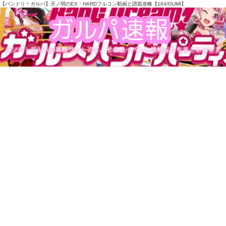
【バンドリ！ガルパ】天ノ弱のEX・HARDフルコン動画と譜面攻略【164/GUMI】