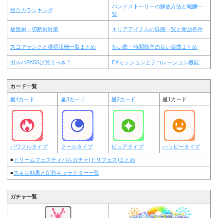
バンドストーリーの解放方法と報酬一
総合力ランキング
覧
放置厨・切断厨対策
エリアアイテムの詳細一覧と開放条件
スコアランクと獲得報酬一覧まとめ
短い曲・時間効率の良い楽曲まとめ
ガルパPASSは買うべき？
EXミッションとデコレーション機能
カード一覧
星4カード
星3カード
星2カード
星1カード
パワフルタイプ
クールタイプ
ピュアタイプ
ハッピータイプ
■
ドリームフェスティバルガチャ(ドリフェス)まとめ
■
スキル効果と所持キャラクター一覧
ガチャ一覧