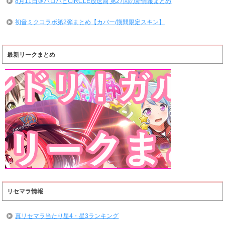
8月11日＠ハロハピCiRCLE放送局 第27回の新情報まとめ
初音ミクコラボ第2弾まとめ【カバー/期間限定スキン】
最新リークまとめ
リセマラ情報
真リセマラ当たり星4・星3ランキング