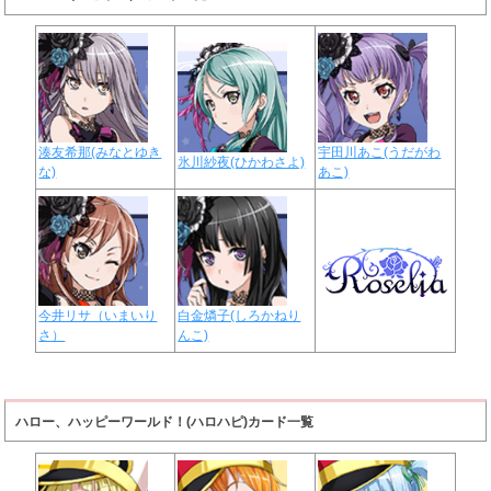
湊友希那(みなとゆき
宇田川あこ(うだがわ
氷川紗夜(ひかわさよ)
な)
あこ)
今井リサ（いまいり
白金燐子(しろかねり
さ）
んこ)
ハロー、ハッピーワールド！(ハロハピ)カード一覧