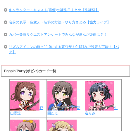
キャラクター・キャスト(声優)の誕生日まとめ【生誕祭】
名前の表示・色変え・装飾の方法・やり方まとめ【協力ライブ】
カバー楽曲リクエストアンケートでみんなが選んだ楽曲は？！
リズムアイコンの速さ11.0にする裏ワザ！0.1刻みで設定も可能！【バ
グ】
Poppin`Party(ポピパ)カード一覧
戸
花
牛
山香澄
園たえ
込りみ