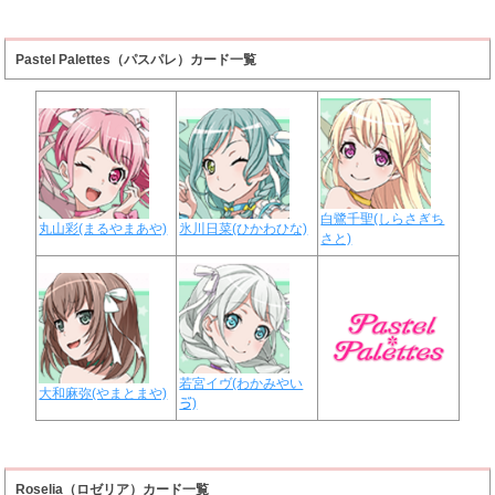
Pastel Palettes（パスパレ）カード一覧
白鷺千聖(しらさぎち
丸山彩(まるやまあや)
氷川日菜(ひかわひな)
さと)
若宮イヴ(わかみやい
大和麻弥(やまとまや)
ゔ)
Roselia（ロゼリア）カード一覧