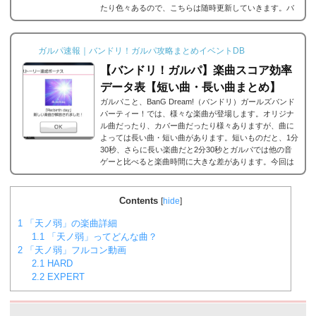
たり色々あるので、こちらは随時更新していきます。バ
ンドリ/ガルパの楽曲の追加・解禁方法一覧それでは、バ
ンドリ/ガルパに於ける楽曲の追加・解禁方法一覧です。
メインストーリーだったり、バンドストーリーだった
ガルパ速報｜バンドリ！ガルパ攻略まとめイベントDB
り、いろいろな条件があると思うのですが、それぞれ...
【バンドリ！ガルパ】楽曲スコア効率
データ表【短い曲・長い曲まとめ】
ガルパこと、BanG Dream!（バンドリ）ガールズバンド
パーティー！では、様々な楽曲が登場します。オリジナ
ル曲だったり、カバー曲だったり様々ありますが、曲に
よっては長い曲・短い曲があります。短いものだと、1分
30秒、さらに長い楽曲だと2分30秒とガルパでは他の音
ゲーと比べると楽曲時間に大きな差があります。今回は
ガルパに登場する楽曲の長い曲、短い曲のまとめや、イ
ベント周回におすすめの楽曲などをまとめました。楽曲
別スコア効率表(協力ライブ) ↓別タブで見る場合はこち
Contents
[
hide
]
ら。
バンドリ！ガルパ スコア...
1
「天ノ弱」の楽曲詳細
1.1
「天ノ弱」ってどんな曲？
2
「天ノ弱」フルコン動画
2.1
HARD
2.2
EXPERT