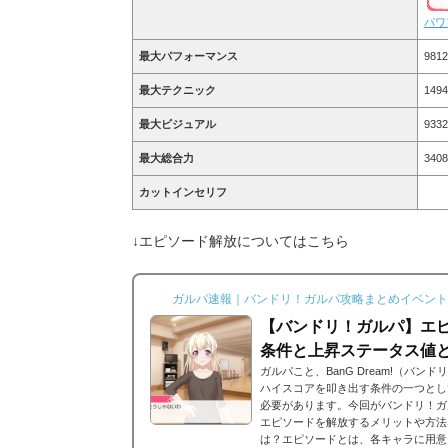
パワ
最大パフォーマンス
9812
最大テクニック
1494
最大ビジュアル
9332
最大総合力
3408
カットインセリフ
↓エピソード解放についてはこちら
ガルパ速報｜バンドリ！ガルパ攻略まとめイベント
【バンドリ！ガルパ】エピ
条件と上昇ステータス値
ガルパこと、BanG Dream!（バ
ハイスコアを叩き出す条件の一つとし
必要があります。今回がバンドリ！ガ
エピソードを解放するメリットや方法
は？エピソードとは、各キャラに用意