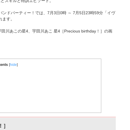
価・画像とスキルと特訓エピソード。
バンドパーティー！では、7月3日0時 ～ 7月5日23時59分「イヴ
されます。
る宇田川あこ
の星4、宇田川あこ 星4［Precious birthday！］
の画
ents
[
hide
]
y！］