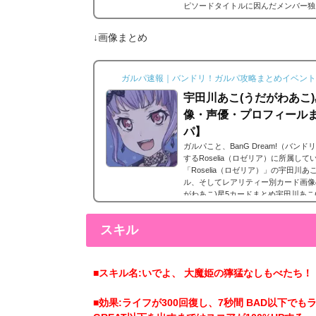
ピソードタイトルに因んだメンバー独
ードは各キャラクターの詳細にあり、
エピソードを視聴できるよ...
↓画像まとめ
ガルパ速報｜バンドリ！ガルパ攻略まとめイベント
宇田川あこ(うだがわあこ)星
像・声優・プロフィール
パ】
ガルパこと、BanG Dream!（バ
するRoselia（ロゼリア）に所属し
「Roselia（ロゼリア）」の宇田川
ル、そしてレアリティー別カード画像
がわあこ)星5カードまとめ宇田川あこ
す。宇田川あこ 星5［魔法のように咲き
日追加。宇田川あこの星5。宇田川あ
スキル
後2023年9月29日...
■スキル名:いでよ、 大魔姫の獰猛なしもべたち！
■効果:ライフが300回復し、7秒間 BAD以下で