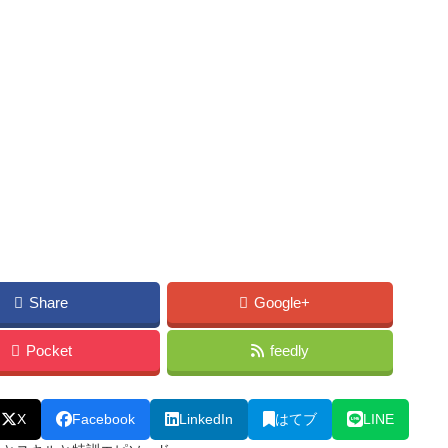
Share
Google+
Pocket
feedly
X
Facebook
LinkedIn
はてブ
LINE