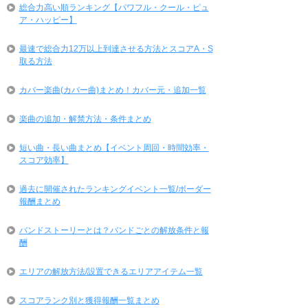
総合力高い順ランキング【パワフル・クール・ピュ
ア・ハッピー】
最速で総合力12万以上到達させる方法とスコアA・S
取る方法
カバー楽曲(カバー曲)まとめ！カバー元・追加一覧
楽曲の追加・解禁方法・条件まとめ
短い曲・長い曲まとめ【イベント周回・時間効率・
スコア効率】
過去に開催されたランキングイベント一覧/ボーダー
報酬まとめ
バンドストーリーとは？バンドごとの解放条件と報
酬
エリアの解放方法/設置できるエリアアイテム一覧
スコアランク別と獲得報酬一覧まとめ