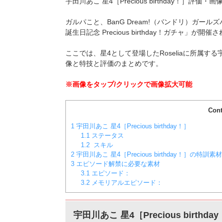
宇田川あこ 星4［Precious birthday！］評
ガルパこと、BanG Dream!（バンドリ）ガールズ
誕生日記念 Precious birthday！ガチャ」が開催
ここでは、星4として登場したRoseliaに所属す
像と特技と評価のまとめです。
※画像をタップ/クリックで画像拡大可能
Cont
1
宇田川あこ 星4［Precious birthday！］
1.1
ステータス
1.2
スキル
2
宇田川あこ 星4［Precious birthday！］の特訓素材
3
エピソード解禁に必要な素材
3.1
エピソード：
3.2
メモリアルエピソード：
宇田川あこ 星4［Precious birthda