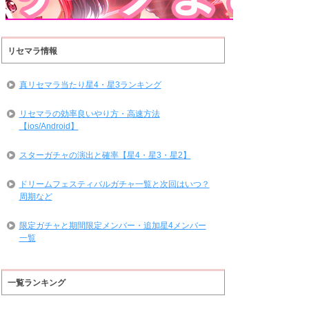
リセマラ情報
真リセマラ当たり星4・星3ランキング
リセマラの効率良いやり方・高速方法
【ios/Android】
スターガチャの演出と確率【星4・星3・星2】
ドリームフェスティバルガチャ一覧と次回はいつ？
周期など
限定ガチャと期間限定メンバー・追加星4メンバー
一覧
一覧ランキング