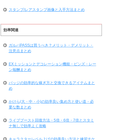
スタンプ/レアスタンプ画像と入手方法まとめ
効率関連
ガルパPASSは買うべき？メリット・デメリット・
注意点まとめ
EXミッションとデコレーション機能・ピンズ・レー
ン報酬まとめ
バッジの効率的な稼ぎ方と交換できるアイテムまと
め
かけら(大・中・小)の効率良い集め方と使い道・必
要な数まとめ
ライブブースト回復方法・5倍・6倍・7倍とスタミ
ナ無しで効率よく攻略
キャラクターレベル上げの効率良い方法と練習チケ