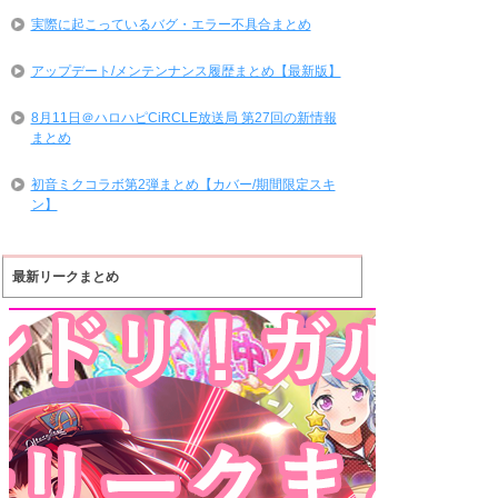
実際に起こっているバグ・エラー不具合まとめ
アップデート/メンテンナンス履歴まとめ【最新版】
8月11日＠ハロハピCiRCLE放送局 第27回の新情報
まとめ
初音ミクコラボ第2弾まとめ【カバー/期間限定スキ
ン】
最新リークまとめ