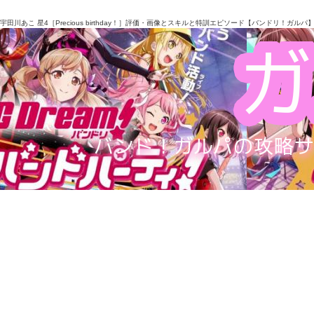
宇田川あこ 星4［Precious birthday！］評価・画像とスキルと特訓エピソード【バンドリ！ガルパ