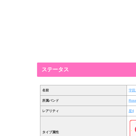
ステータス
名前
宇田
所属バンド
Ros
レアリティ
星4
タイプ属性