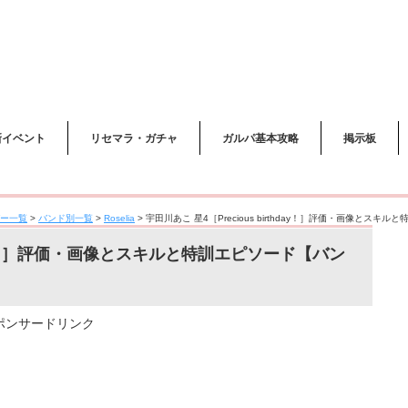
新イベント
リセマラ・ガチャ
ガルパ基本攻略
掲示板
ー一覧
>
バンド別一覧
>
Roselia
>
宇田川あこ 星4［Precious birthday！］評価・画像とス
thday！］評価・画像とスキルと特訓エピソード【バン
ポンサードリンク