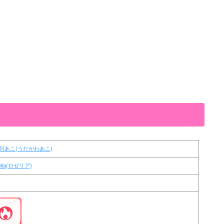
川あこ(うだがわあこ)
elia(ロゼリア)