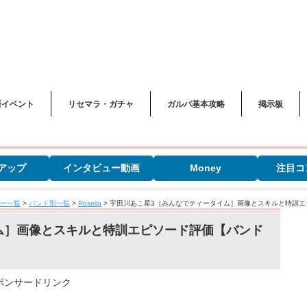
新イベント
リセマラ・ガチャ
ガルパ基本攻略
掲示板
アップ
インタビュー動画
Money
注目コ
ー一覧
>
バンド別一覧
>
Roselia
>
宇田川あこ星3［みんなでティータイム］画像とスキルと特訓エ
ム］画像とスキルと特訓エピソード評価【バンド
ポンサードリンク