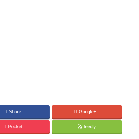
Share
Google+
Pocket
feedly