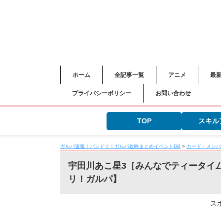
ホーム
全記事一覧
アニメ
最
プライバシーポリシー
お問い合わせ
TOP
スキル
ガルパ速報｜バンドリ！ガルパ攻略まとめイベントDB
>
カード・メンバ
宇田川あこ星3［みんなでティータイ
リ！ガルパ】
ス