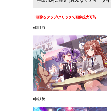
宇田川あこ星3［みんなでティータイ
※画像をタップ/クリックで画像拡大可能
■特訓前
■特訓後