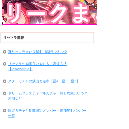
リセマラ情報
真リセマラ当たり星4・星3ランキング
リセマラの効率良いやり方・高速方法
【ios/Android】
スターガチャの演出と確率【星4・星3・星2】
ドリームフェスティバルガチャ一覧と次回はいつ？
周期など
限定ガチャと期間限定メンバー・追加星4メンバー
一覧