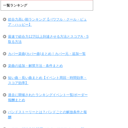
一覧ランキング
総合力高い順ランキング【パワフル・クール・ピュ
ア・ハッピー】
最速で総合力12万以上到達させる方法とスコアA・S
取る方法
カバー楽曲(カバー曲)まとめ！カバー元・追加一覧
楽曲の追加・解禁方法・条件まとめ
短い曲・長い曲まとめ【イベント周回・時間効率・
スコア効率】
過去に開催されたランキングイベント一覧/ボーダー
報酬まとめ
バンドストーリーとは？バンドごとの解放条件と報
酬