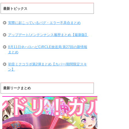
最新トピックス
実際に起こっているバグ・エラー不具合まとめ
アップデート/メンテンナンス履歴まとめ【最新版】
8月11日＠ハロハピCiRCLE放送局 第27回の新情報
まとめ
初音ミクコラボ第2弾まとめ【カバー/期間限定スキ
ン】
最新リークまとめ