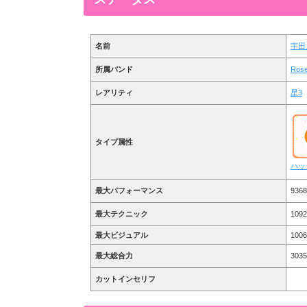
名前
宇田
所属バンド
Ros
レアリティ
星3
タイプ属性
ハッ
最大パフォーマンス
9368
最大テクニック
1092
最大ビジュアル
1006
最大総合力
3035
カットインセリフ