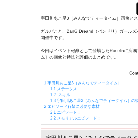
宇田川あこ星3［みんなでティータイム］画像と
ガルパこと、BanG Dream!（バンドリ）ガールズ
開催中です。
今回はイベント報酬として登場したRoseliaに所
ム］
の画像と特技と評価のまとめです。
Cont
1
宇田川あこ星3［みんなでティータイム］
1.1
ステータス
1.2
スキル
1.3
宇田川あこ星3［みんなでティータイム］の
2
エピソード解禁に必要な素材
2.1
エピソード：
2.2
メモリアルエピソード：