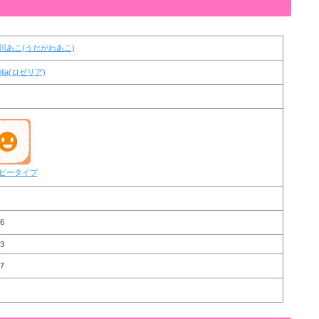
川あこ(うだがわあこ)
elia(ロゼリア)
ピータイプ
6
3
7