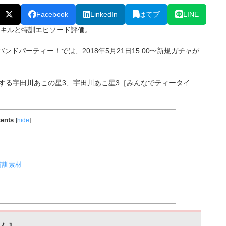
Facebook
LinkedIn
はてブ
LINE
スキルと特訓エピソード評価。
バンドパーティー！では、2018年5月21日15:00〜新規ガチャが
属する宇田川あこ
の星3、宇田川あこ星3［みんなでティータイ
ents
[
hide
]
特訓素材