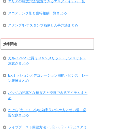
エリアの解放方法/設置できるエリアアイテム一覧
スコアランク別と獲得報酬一覧まとめ
スタンプ/レアスタンプ画像と入手方法まとめ
効率関連
ガルパPASSは買うべき？メリット・デメリット・
注意点まとめ
EXミッションとデコレーション機能・ピンズ・レー
ン報酬まとめ
バッジの効率的な稼ぎ方と交換できるアイテムまと
め
かけら(大・中・小)の効率良い集め方と使い道・必
要な数まとめ
ライブブースト回復方法・5倍・6倍・7倍とスタミ