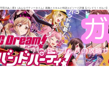
宇田川あこ星3［みんなでティータイム］画像とスキルと特訓エピソード評価【バンドリ！ガルパ】