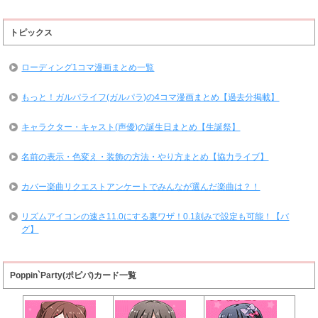
トピックス
ローディング1コマ漫画まとめ一覧
もっと！ガルパライフ(ガルパラ)の4コマ漫画まとめ【過去分掲載】
キャラクター・キャスト(声優)の誕生日まとめ【生誕祭】
名前の表示・色変え・装飾の方法・やり方まとめ【協力ライブ】
カバー楽曲リクエストアンケートでみんなが選んだ楽曲は？！
リズムアイコンの速さ11.0にする裏ワザ！0.1刻みで設定も可能！【バ
グ】
Poppin`Party(ポピパ)カード一覧