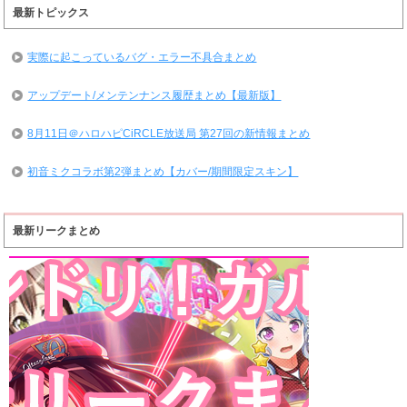
最新トピックス
実際に起こっているバグ・エラー不具合まとめ
アップデート/メンテンナンス履歴まとめ【最新版】
8月11日＠ハロハピCiRCLE放送局 第27回の新情報まとめ
初音ミクコラボ第2弾まとめ【カバー/期間限定スキン】
最新リークまとめ