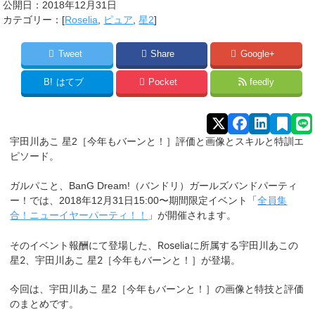
公開日：
2018年12月31日
カテゴリー：[
Roselia
,
ピュア
,
星2
]
Tweet
Share
Google+
B!
はてブ
Pocket
feedly
宇田川あこ 星2［今年もバーンと！］評価と画像とスキルと特訓エ
ピソード。
ガルパこと、BanG Dream!（バンドリ）ガールズバンドパーティ
ー！では、2018年12月31日15:00〜期間限定イベント「
全員集
合！ニューイヤーパーティ！！
」が開催されます。
そのイベント報酬にて登場した、Roseliaに所属する宇田川あこ
の
星2、宇田川あこ 星2［今年もバーンと！］が登場。
今回は、宇田川あこ 星2［今年もバーンと！］の画像と特技と評価
のまとめです。