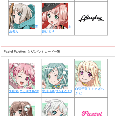
青
上
葉モカ
原ひまり
Pastel Palettes（パスパレ）カード一覧
白鷺千聖(しらさぎち
丸山彩(まるやまあや)
氷川日菜(ひかわひな)
さと)