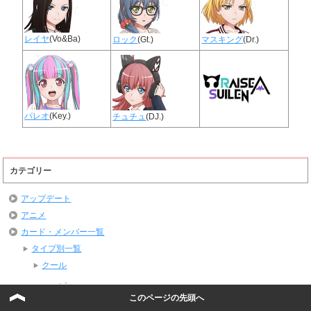
レイヤ
(Vo&Ba)
ロック
(Gt.)
マスキング
(Dr.)
パレオ
(Key.)
チュチュ
(DJ.)
カテゴリー
アップデート
アニメ
カード・メンバー一覧
タイプ別一覧
クール
ハッピー
このページの先頭へ
パワフル