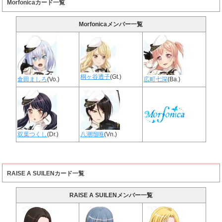
Morfonicaカード一覧
Morfonicaメンバー一覧
桐ヶ谷透子
(Gt.)
倉田ましろ
(Vo.)
広町七深
(Ba.)
双葉つくし
(Dr.)
八潮瑠唯
(Vn.)
RAISE A SUILENカード一覧
RAISE A SUILENメンバー一覧