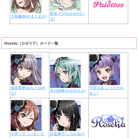
若宮イヴ(わかみやい
大和麻弥(やまとまや)
ゔ)
Roselia（ロゼリア）カード一覧
湊友希那(みなとゆき
宇田川あこ(うだがわ
氷川紗夜(ひかわさよ)
な)
あこ)
今井リサ（いまいり
白金燐子(しろかねり