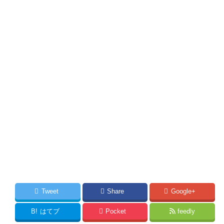
Tweet
Share
Google+
B!
はてブ
Pocket
feedly