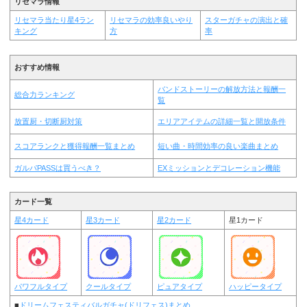
リセマラ情報
リセマラ当たり星4ラン
リセマラの効率良いやり
スターガチャの演出と確
キング
方
率
おすすめ情報
バンドストーリーの解放方法と報酬一
総合力ランキング
覧
放置厨・切断厨対策
エリアアイテムの詳細一覧と開放条件
スコアランクと獲得報酬一覧まとめ
短い曲・時間効率の良い楽曲まとめ
ガルパPASSは買うべき？
EXミッションとデコレーション機能
カード一覧
星4カード
星3カード
星2カード
星1カード
パワフルタイプ
クールタイプ
ピュアタイプ
ハッピータイプ
■
ドリームフェスティバルガチャ(ドリフェス)まとめ