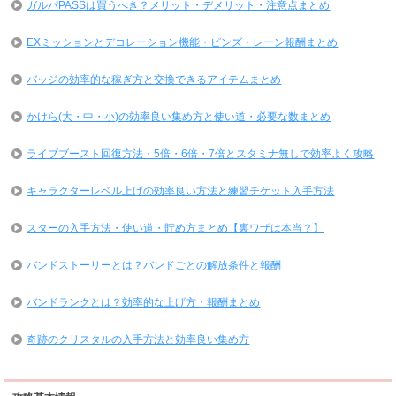
ガルパPASSは買うべき？メリット・デメリット・注意点まとめ
EXミッションとデコレーション機能・ピンズ・レーン報酬まとめ
バッジの効率的な稼ぎ方と交換できるアイテムまとめ
かけら(大・中・小)の効率良い集め方と使い道・必要な数まとめ
ライブブースト回復方法・5倍・6倍・7倍とスタミナ無しで効率よく攻略
キャラクターレベル上げの効率良い方法と練習チケット入手方法
スターの入手方法・使い道・貯め方まとめ【裏ワザは本当？】
バンドストーリーとは？バンドごとの解放条件と報酬
バンドランクとは？効率的な上げ方・報酬まとめ
奇跡のクリスタルの入手方法と効率良い集め方