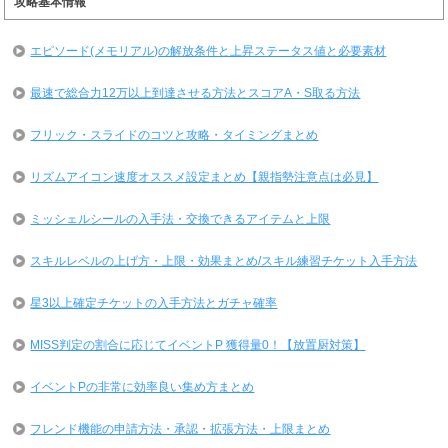
攻略基本情報
エピソード(メモリアル)の解放条件と上昇ステータス値と必要素材
最速で総合力12万以上到達させる方法とスコアA・S取る方法
フリック・スライドのコツと攻略・タイミングまとめ
リズムアイコン速度オススメ設定まとめ【親指勢注意点は必見】
ミッシェルシールの入手法・交換できるアイテムと上限
スキルレベルの上げ方・上限・効果まとめ/スキル練習チケット入手方法
星3以上確定チケットの入手方法とガチャ確率
MISS判定の割合に応じてイベントP 獲得量0！【放置厨対策】
イベントPの非常に効率良い集め方まとめ
フレンド機能の申請方法・承認・拡張方法・上限まとめ