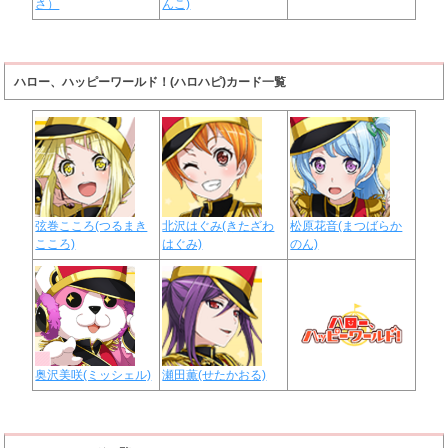
さ）
んこ)
ハロー、ハッピーワールド！(ハロハピ)カード一覧
弦巻こころ(つるまき
北沢はぐみ(きたざわ
松原花音(まつばらか
こころ)
はぐみ)
のん)
奥沢美咲(ミッシェル)
瀬田薫(せたかおる)