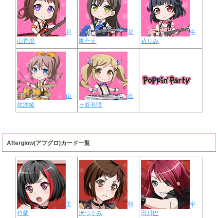
戸
花
牛
山香澄
園たえ
込りみ
山
市
吹沙綾
ヶ谷有咲
Afterglow(アフグロ)カード一覧
美
羽
宇
竹蘭
沢つぐみ
田川巴