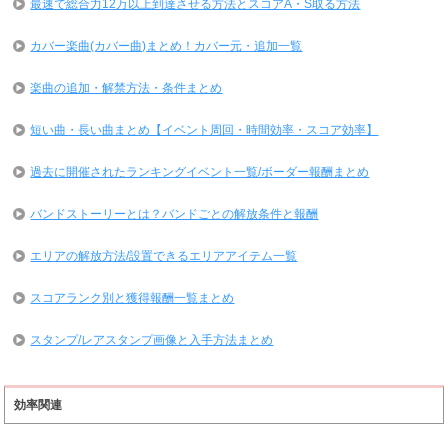
最速で総合力12万以上到達させる方法とスコアA・S取る方法
カバー楽曲(カバー曲)まとめ！カバー元・追加一覧
楽曲の追加・解禁方法・条件まとめ
短い曲・長い曲まとめ【イベント周回・時間効率・スコア効率】
過去に開催されたランキングイベント一覧/ボーダー報酬まとめ
バンドストーリーとは？バンドごとの解放条件と報酬
エリアの解放方法/設置できるエリアアイテム一覧
スコアランク別と獲得報酬一覧まとめ
スタンプ/レアスタンプ画像と入手方法まとめ
効率関連