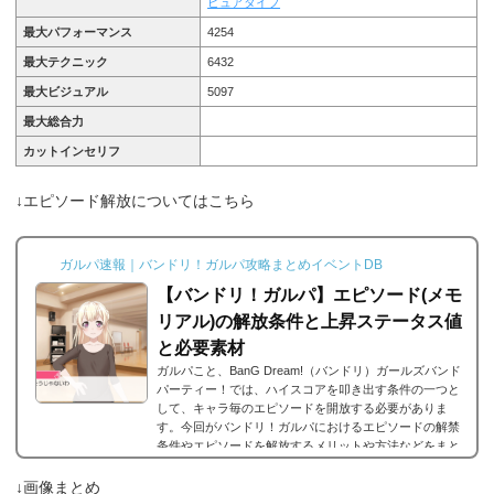
ピュアタイプ
最大パフォーマンス
4254
最大テクニック
6432
最大ビジュアル
5097
最大総合力
カットインセリフ
↓エピソード解放についてはこちら
ガルパ速報｜バンドリ！ガルパ攻略まとめイベントDB
【バンドリ！ガルパ】エピソード(メモ
リアル)の解放条件と上昇ステータス値
と必要素材
ガルパこと、BanG Dream!（バンドリ）ガールズバンド
パーティー！では、ハイスコアを叩き出す条件の一つと
して、キャラ毎のエピソードを開放する必要がありま
す。今回がバンドリ！ガルパにおけるエピソードの解禁
条件やエピソードを解放するメリットや方法などをまと
めました。エピソードとは？エピソードとは、各キャラ
に用意されているもので、各キャラのそのエピソードタ
↓画像まとめ