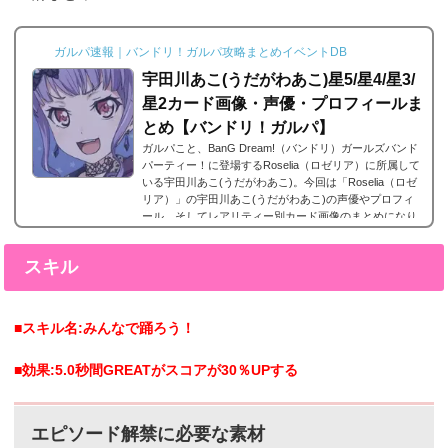
イトルに因んだメンバー独自の話を見ることができま
す。エピソードは各キャラクターの詳細にあり、解放す
ることでそのタイトルに纏わるエピソードを視聴できる
ガルパ速報｜バンドリ！ガルパ攻略まとめイベントDB
よ...
宇田川あこ(うだがわあこ)星5/星4/星3/
星2カード画像・声優・プロフィールま
とめ【バンドリ！ガルパ】
ガルパこと、BanG Dream!（バンドリ）ガールズバンド
パーティー！に登場するRoselia（ロゼリア）に所属して
いる宇田川あこ(うだがわあこ)。今回は「Roselia（ロゼ
リア）」の宇田川あこ(うだがわあこ)の声優やプロフィ
ール、そしてレアリティー別カード画像のまとめになり
ます。宇田川あこ(うだがわあこ)星5カードまとめ宇田川
あこ(うだがわあこ)の星5カードまとめです。宇田川あこ
スキル
星5［魔法のように咲き誇れ！］特訓前特訓後 2023年3月
25日追加。宇田川あこの星5。宇田川あこ 星5［いちに、
さんし！］特訓前特訓後2023年9月29日...
■スキル名:みんなで踊ろう！
■効果:5.0秒間GREATがスコアが30％UPする
エピソード解禁に必要な素材