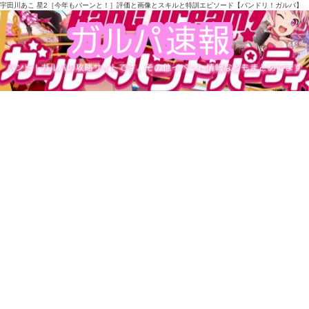
宇田川あこ 星2［今年もバーンと！］評価と画像とスキルと特訓エピソード【バンドリ！ガルパ】