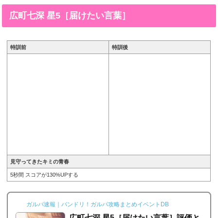
広町七深 星5［届けたい言葉］
特訓前
特訓後
見守ってきたキミの青春
5秒間 スコアが130%UPする
ガルパ速報｜バンドリ！ガルパ攻略まとめイベントDB
広町七深 星5［届けたい言葉］評価と