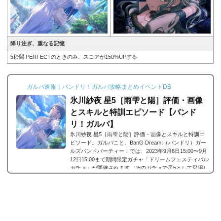
降り注ぎ、重なる記憶
5秒間 PERFECTのときのみ、スコアが150%UPする
ガルパ速報｜バンドリ！ガルパ攻略まとめイベントDB
氷川紗夜 星5［雨雫と陽］評価・画像
とスキルと特訓エピソード【バンド
リ！ガルパ】
氷川紗夜 星5［雨雫と陽］評価・画像とスキルと特訓エ
ピソード。ガルパこと、BanG Dream!（バンドリ）ガー
ルズバンドパーティー！では、2023年9月8日15:00〜9月
12日15:00まで期間限定ガチャ「ドリームフェスティバル
ガチャ」が開催されます。そのガチャで星5として登場し
たRoseliaに所属する氷川紗夜の星5、氷川紗夜 星5［雨
雫と陽］。今回は、氷川紗夜 星5［雨雫と陽］の画像と
特技と評価のまとめです。氷川紗夜 星5［雨雫と陽］※
画像をタップ/クリックで画像拡大可能■特訓前■特訓後■
SDステータス名前氷川紗夜(ひかわさよ)所属バンドR...