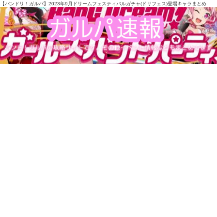
【バンドリ！ガルパ】2023年9月ドリームフェスティバルガチャ(ドリフェス)登場キャラまとめ