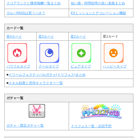
スコアランクと獲得報酬一覧まとめ
短い曲・時間効率の良い楽曲まとめ
ガルパPASSは買うべき？
EXミッションとデコレーション機能
カード一覧
星4カード
星3カード
星2カード
星1カード
パワフルタイプ
クールタイプ
ピュアタイプ
ハッピータイプ
■
ドリームフェスティバルガチャ(ドリフェス)まとめ
■
スキル効果と所持キャラクター一覧
ガチャ一覧
ガチャ・限定ガチャ一覧
ドリフェス一覧・次回予想