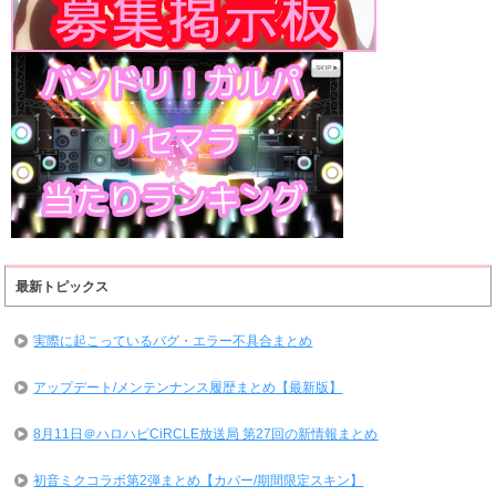
最新トピックス
実際に起こっているバグ・エラー不具合まとめ
アップデート/メンテンナンス履歴まとめ【最新版】
8月11日＠ハロハピCiRCLE放送局 第27回の新情報まとめ
初音ミクコラボ第2弾まとめ【カバー/期間限定スキン】