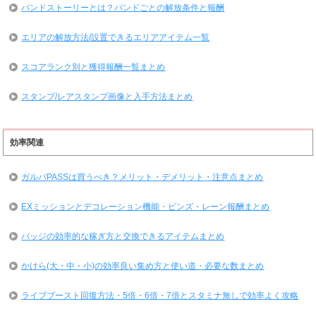
バンドストーリーとは？バンドごとの解放条件と報酬
エリアの解放方法/設置できるエリアアイテム一覧
スコアランク別と獲得報酬一覧まとめ
スタンプ/レアスタンプ画像と入手方法まとめ
効率関連
ガルパPASSは買うべき？メリット・デメリット・注意点まとめ
EXミッションとデコレーション機能・ピンズ・レーン報酬まとめ
バッジの効率的な稼ぎ方と交換できるアイテムまとめ
かけら(大・中・小)の効率良い集め方と使い道・必要な数まとめ
ライブブースト回復方法・5倍・6倍・7倍とスタミナ無しで効率よく攻略