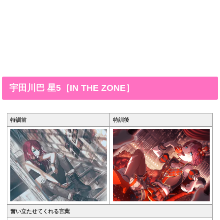
宇田川巴 星5［IN THE ZONE］
特訓前
特訓後
奮い立たせてくれる言葉