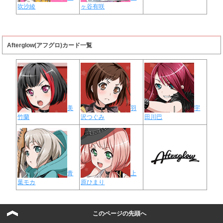
吹沙綾
ヶ谷有咲
Afterglow(アフグロ)カード一覧
美
羽
宇
竹蘭
沢つぐみ
田川巴
青
上
葉モカ
原ひまり
このページの先頭へ
Pastel Palettes（パスパレ）カード一覧