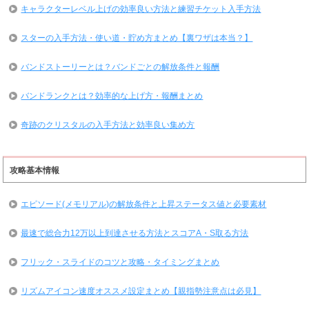
キャラクターレベル上げの効率良い方法と練習チケット入手方法
スターの入手方法・使い道・貯め方まとめ【裏ワザは本当？】
バンドストーリーとは？バンドごとの解放条件と報酬
バンドランクとは？効率的な上げ方・報酬まとめ
奇跡のクリスタルの入手方法と効率良い集め方
攻略基本情報
エピソード(メモリアル)の解放条件と上昇ステータス値と必要素材
最速で総合力12万以上到達させる方法とスコアA・S取る方法
フリック・スライドのコツと攻略・タイミングまとめ
リズムアイコン速度オススメ設定まとめ【親指勢注意点は必見】