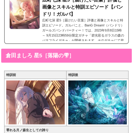
画像とスキルと特訓エピソード【バン
ドリ！ガルパ】
広町七深 星5［届けたい言葉］評価と画像とスキルと特
訓エピソード。ガルパこと、BanG Dream!（バンドリ）
ガールズバンドパーティー！では、2023年9月8日15時
～ 9月15日23時59分限定ガチャ「碧光彩るガラスの森の
バタフライガチャ」が開催されます。そのガチャにて登
場した新しくMorfonica/モルフォニカ（モニカ）に所属
する広町七深の星5、広町七深 星5［届けたい言葉］が登
倉田ましろ 星5［落陽の雫］
場。今回は、広町七深 星5［届けたい言葉］の画像と特
技と評価のまとめです。広町七深 星5［届けたい言葉］
※画像をタップ/クリックで画像拡大可能■特訓前■特訓...
特訓前
特訓後
零れる月ノ森生としての誇り