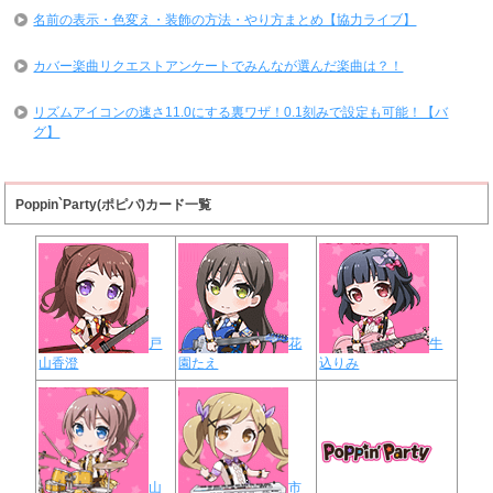
名前の表示・色変え・装飾の方法・やり方まとめ【協力ライブ】
カバー楽曲リクエストアンケートでみんなが選んだ楽曲は？！
リズムアイコンの速さ11.0にする裏ワザ！0.1刻みで設定も可能！【バ
グ】
Poppin`Party(ポピパ)カード一覧
戸
花
牛
山香澄
園たえ
込りみ
山
市