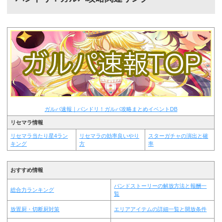
ガルパ速報｜バンドリ！ガルパ攻略まとめイベントDB
リセマラ情報
リセマラ当たり星4ラン
リセマラの効率良いやり
スターガチャの演出と確
キング
方
率
おすすめ情報
バンドストーリーの解放方法と報酬一
総合力ランキング
覧
放置厨・切断厨対策
エリアアイテムの詳細一覧と開放条件