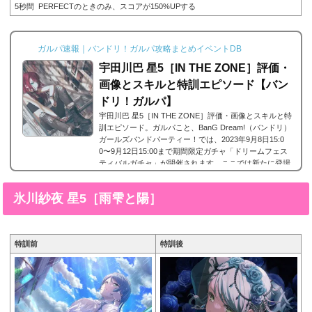
5秒間 PERFECTのときのみ、スコアが150%UPする
ガルパ速報｜バンドリ！ガルパ攻略まとめイベントDB
宇田川巴 星5［IN THE ZONE］評価・
画像とスキルと特訓エピソード【バン
ドリ！ガルパ】
宇田川巴 星5［IN THE ZONE］評価・画像とスキルと特
訓エピソード。ガルパこと、BanG Dream!（バンドリ）
ガールズバンドパーティー！では、2023年9月8日15:0
0〜9月12日15:00まで期間限定ガチャ「ドリームフェス
ティバルガチャ」が開催されます。ここでは新たに登場
したAfterglow(アフグロ)に所属する宇田川巴 の星5、宇
田川巴 星5［IN THE ZONE］の画像と特技と評価のまと
氷川紗夜 星5［雨雫と陽］
めです。宇田川巴 星5［IN THE ZONE］※画像をタップ/
クリックで画像拡大可能■特訓前■特訓後■SDステータス
名前宇田川巴所属バンドAfterglow(アフターグロウ）レア
リ...
特訓前
特訓後