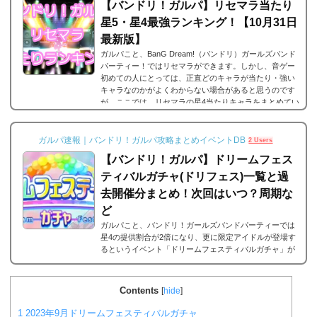
【バンドリ！ガルパ】リセマラ当たり
星5・星4最強ランキング！【10月31日
最新版】
ガルパこと、BanG Dream!（バンドリ）ガールズバンド
パーティー！ではリセマラができます。しかし、音ゲー
初めての人にとっては、正直どのキャラが当たり・強い
キャラなのかがよくわからない場合があると思うのです
が、ここでは、リセマラの星4当たりキャラをまとめてい
ます。何十回とリセマラの作業を繰り返している方が多
いと思いますが、是非とも御覧ください。なお、リセマ
ラのやり方は以下のリンクで。2023年9月29日更新バン
ガルパ速報｜バンドリ！ガルパ攻略まとめイベントDB
2 Users
ドリ！ガルパ 星5/星4が当たる確率は？まずリセマラの
【バンドリ！ガルパ】ドリームフェス
当たりランキングの前に、バンドリ！ガルパにおける...
ティバルガチャ(ドリフェス)一覧と過
去開催分まとめ！次回はいつ？周期な
ど
ガルパこと、バンドリ！ガールズバンドパーティーでは
星4の提供割合が2倍になり、更に限定アイドルが登場す
るというイベント「ドリームフェスティバルガチャ」が
開催されます。ここでは、「ドリームフェスティバルガ
チャ」の詳細や概要、次回はいつ開催されるかなどをま
とめています。ドリームフェスティバルガチャとはドリ
Contents
[
hide
]
ームフェスティバルガチャとは、定期的にガルパのアプ
リ内で行われるガチャイベントであり、星4の提供確率が
1
2023年9月ドリームフェスティバルガチャ