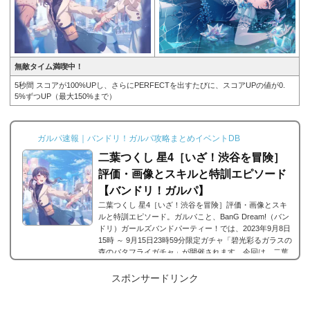
無敵タイム満喫中！
5秒間 スコアが100%UPし、さらにPERFECTを出すたびに、スコアUPの値が0.
5%ずつUP（最大150%まで）
ガルパ速報｜バンドリ！ガルパ攻略まとめイベントDB
二葉つくし 星4［いざ！渋谷を冒険］
評価・画像とスキルと特訓エピソード
【バンドリ！ガルパ】
二葉つくし 星4［いざ！渋谷を冒険］評価・画像とスキ
ルと特訓エピソード。ガルパこと、BanG Dream!（バン
ドリ）ガールズバンドパーティー！では、2023年9月8日
15時 ～ 9月15日23時59分限定ガチャ「碧光彩るガラスの
森のバタフライガチャ」が開催されます。今回は、二葉
つくし 星4［いざ！渋谷を冒険］の画像と特技と評価の
まとめです。二葉つくし 星4［いざ！渋谷を冒険］※画
スポンサードリンク
像をタップ/クリックで画像拡大可能■特訓前■特訓後■SD
ステータス名前二葉つくし所属バンドMorfonicaレアリテ