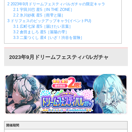
2倍の6％になるだけでなく、期間限定メンバーが登場す
2
2023年9月ドリームフェスティバルガチャの限定キャラ
るというかなり豪華なガチャイベントになります。...
2.1
宇田川巴 星5［IN THE ZONE］
2.2
氷川紗夜 星5［雨雫と陽］
3
ドリフェスのピックアップキャラ(イベントPU)
3.1
広町七深 星5［届けたい言葉］
3.2
倉田ましろ 星5［落陽の雫］
3.3
二葉つくし 星4［いざ！渋谷を冒険］
2023年9月ドリームフェスティバルガチャ
開催期間