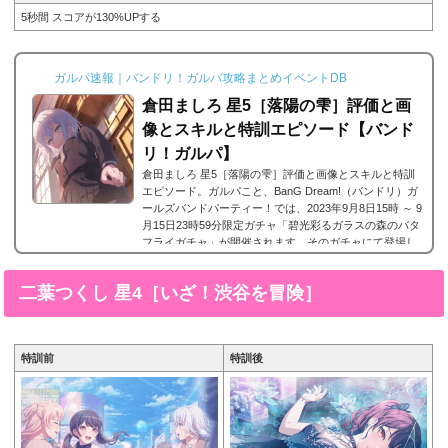
5秒間 スコアが130%UPする
ガルパ速報｜バンドリ！ガルパ攻略まとめイベントDB
倉田ましろ 星5［落陽の雫］評価と画
像とスキルと特訓エピソード【バンド
リ！ガルパ】
倉田ましろ 星5［落陽の雫］評価と画像とスキルと特訓
エピソード。ガルパこと、BanG Dream!（バンドリ）ガ
ールズバンドパーティー！では、2023年9月8日15時 ～ 9
月15日23時59分限定ガチャ「碧光彩るガラスの森のバタ
フライガチャ」が開催されます。そのガチャにて登場し
た新しくMorfonica/モルフォニカ（モニカ）に所属する
倉田ましろの星5、倉田ましろ 星5［落陽の雫］が登場。
二葉つくし 星4［いざ！渋谷を冒険］
今回は、倉田ましろ 星5［落陽の雫］の画像と特技と評
価のまとめです。倉田ましろ 星5［落陽の雫］※画像を
タップ/クリックで画像拡大可能■特訓前■特訓後■SD...
特訓前
特訓後