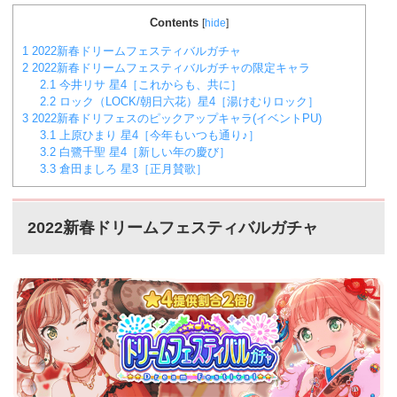
チャ」の詳細や概要、次回はいつ開催されるかなどをま
とめています。ドリームフェスティバルガチャとはドリ
Contents
[
hide
]
ームフェスティバルガチャとは、定期的にガルパのアプ
リ内で行われるガチャイベントであり、星4の提供確率が
1
2022新春ドリームフェスティバルガチャ
2倍の6％になるだけでなく、期間限定メンバーが登場す
2
2022新春ドリームフェスティバルガチャの限定キャラ
るというかなり豪華なガチャイベントになります。...
2.1
今井リサ 星4［これからも、共に］
2.2
ロック（LOCK/朝日六花）星4［湯けむりロック］
3
2022新春ドリフェスのピックアップキャラ(イベントPU)
3.1
上原ひまり 星4［今年もいつも通り♪］
3.2
白鷺千聖 星4［新しい年の慶び］
3.3
倉田ましろ 星3［正月賛歌］
2022新春ドリームフェスティバルガチャ