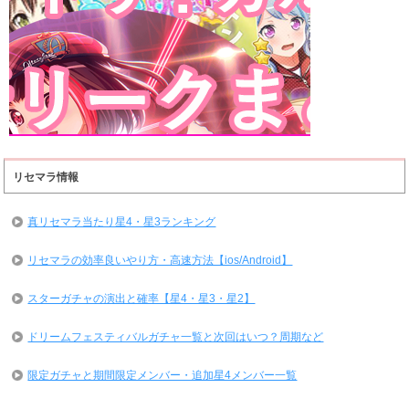
リセマラ情報
真リセマラ当たり星4・星3ランキング
リセマラの効率良いやり方・高速方法【ios/Android】
スターガチャの演出と確率【星4・星3・星2】
ドリームフェスティバルガチャ一覧と次回はいつ？周期など
限定ガチャと期間限定メンバー・追加星4メンバー一覧