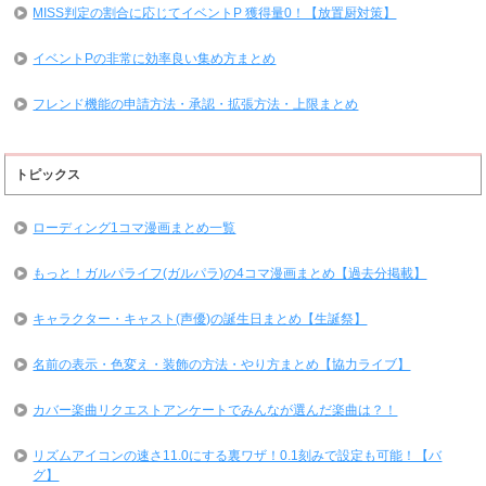
MISS判定の割合に応じてイベントP 獲得量0！【放置厨対策】
イベントPの非常に効率良い集め方まとめ
フレンド機能の申請方法・承認・拡張方法・上限まとめ
トピックス
ローディング1コマ漫画まとめ一覧
もっと！ガルパライフ(ガルパラ)の4コマ漫画まとめ【過去分掲載】
キャラクター・キャスト(声優)の誕生日まとめ【生誕祭】
名前の表示・色変え・装飾の方法・やり方まとめ【協力ライブ】
カバー楽曲リクエストアンケートでみんなが選んだ楽曲は？！
リズムアイコンの速さ11.0にする裏ワザ！0.1刻みで設定も可能！【バ
グ】