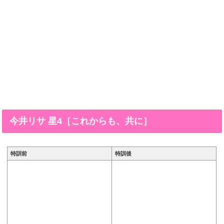
今井リサ 星4［これからも、共に］
特訓前
特訓後