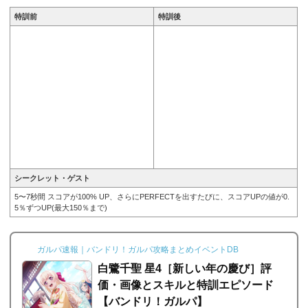
特訓前
特訓後
シークレット・ゲスト
5〜7秒間 スコアが100% UP、さらにPERFECTを出すたびに、スコアUPの値が0.
5％ずつUP(最大150％まで)
ガルパ速報｜バンドリ！ガルパ攻略まとめイベントDB
白鷺千聖 星4［新しい年の慶び］評
価・画像とスキルと特訓エピソード
【バンドリ！ガルパ】