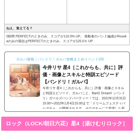
ねえ、覚えてる？
5秒間 PERFECTのときのみ、スコアが110.0% UP。 発動者のバンド編成がRoseli
aのみの場合はPERFECTのときのみ、スコアが125.0％ UP
ガルパ速報｜バンドリ！ガルパ攻略まとめイベントDB
今井リサ 星4［これからも、共に］評
価・画像とスキルと特訓エピソード
【バンドリ！ガルパ】
今井リサ 星4［これからも、共に］評価・画像とスキル
と特訓エピソード。ガルパこと、BanG Dream!（バンド
リ）ガールズバンドパーティー！では、2021年12月31日
15:00〜2022年1月4日15:00まで「ドリームフェスティバ
ルガチャ」が開催されます。そのガチャにて登場した新
しくRoseliaに所属する今井リサの星4、今井リサ 星4
［これからも、共に］が登場。今回は、今井リサ 星4
ロック（LOCK/朝日六花）星4［湯けむりロック］
［これからも、共に］の画像と特技と評価のまとめで
す。今井リサ 星4［これからも、共に］※画像をタップ/
クリックで画像拡大可能■特訓前■特訓後■SDステータス