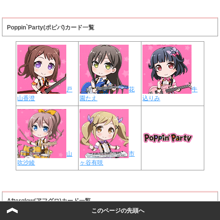
Poppin`Party(ポピパ)カード一覧
戸
花
牛
山香澄
園たえ
込りみ
山
市
吹沙綾
ヶ谷有咲
Afterglow(アフグロ)カード一覧
このページの先頭へ