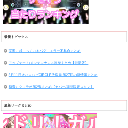
最新トピックス
実際に起こっているバグ・エラー不具合まとめ
アップデート/メンテンナンス履歴まとめ【最新版】
8月11日＠ハロハピCiRCLE放送局 第27回の新情報まとめ
初音ミクコラボ第2弾まとめ【カバー/期間限定スキン】
最新リークまとめ