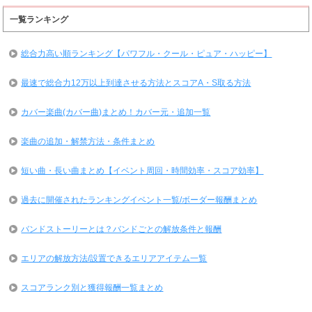
一覧ランキング
総合力高い順ランキング【パワフル・クール・ピュア・ハッピー】
最速で総合力12万以上到達させる方法とスコアA・S取る方法
カバー楽曲(カバー曲)まとめ！カバー元・追加一覧
楽曲の追加・解禁方法・条件まとめ
短い曲・長い曲まとめ【イベント周回・時間効率・スコア効率】
過去に開催されたランキングイベント一覧/ボーダー報酬まとめ
バンドストーリーとは？バンドごとの解放条件と報酬
エリアの解放方法/設置できるエリアアイテム一覧
スコアランク別と獲得報酬一覧まとめ