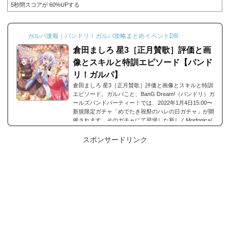
5秒間スコアが 60%UPする
ガルパ速報｜バンドリ！ガルパ攻略まとめイベントDB
倉田ましろ 星3［正月賛歌］評価と画
像とスキルと特訓エピソード【バンド
リ！ガルパ】
倉田ましろ 星3［正月賛歌］評価と画像とスキルと特訓
エピソード。ガルパこと、BanG Dream!（バンドリ）ガ
ールズバンドパーティー！では、2022年1月4日15:00〜
新規限定ガチャ「めでたき祝祭のハレの日ガチャ」が開
催されます。そのガチャにて登場した新しくMorfonica/
モルフォニカ（モニカ）に所属する倉田ましろの星3、倉
田ましろ 星3［正月賛歌］が登場。今回は、倉田ましろ
スポンサードリンク
星3［正月賛歌］の画像と特技と評価のまとめです。倉田
ましろ 星3［正月賛歌］※画像をタップ/クリックで画像
拡大可能■特訓前■特訓後■SDステータス名前倉田ま...