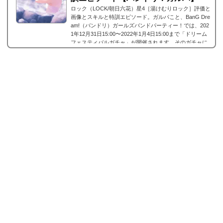
ロック（LOCK/朝日六花）星4［湯けむりロック］評価と
画像とスキルと特訓エピソード。ガルパこと、BanG Dre
am!（バンドリ）ガールズバンドパーティー！では、202
1年12月31日15:00〜2022年1月4日15:00まで「ドリーム
フェスティバルガチャ」が開催されます。そのガチャに
て登場した新しくRAISE A SUILEN(レイズアスイレン/ラ
ス)に所属するロック（LOCK/朝日六花）の星4、ロック
（LOCK/朝日六花）星4［湯けむりロック］が登場。今回
は、ロック（LOCK/朝日六花）星4［湯けむりロック］の
画像と特技と評価のまとめです。ロック（LOCK/朝日
六...