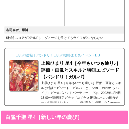
名司会者、爆誕
5秒間 スコアが90%UPし、ダメージを受けてもライフが0にならない
ガルパ速報｜バンドリ！ガルパ攻略まとめイベントDB
上原ひまり 星4［今年もいつも通り♪］
評価・画像とスキルと特訓エピソード
【バンドリ！ガルパ】
上原ひまり 星4［今年もいつも通り♪］評価・画像とスキ
ルと特訓エピソード。ガルパこと、BanG Dream!（バン
ドリ）ガールズバンドパーティー！では、2022年1月4日
15:00〜新規限定ガチャ「めでたき祝祭のハレの日ガチ
ャ」が開催されます。ここでは新たに登場したAfterglow
(アフグロ)に所属する上原ひまりの星4、上原ひまり 星4
［今年もいつも通り♪］の画像と特技と評価のまとめで
白鷺千聖 星4［新しい年の慶び］
す。上原ひまり 星4［今年もいつも通り♪］※画像をタッ
プ/クリックで画像拡大可能■特訓前■特訓後ステータス名
前上原ひまり所属バンドAfterglowレアリティ星4タ...