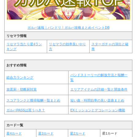
ガルパ速報｜バンドリ！ガルパ攻略まとめイベントDB
リセマラ情報
リセマラ当たり星4ラン
リセマラの効率良いやり
スターガチャの演出と確
キング
方
率
おすすめ情報
バンドストーリーの解放方法と報酬一
総合力ランキング
覧
放置厨・切断厨対策
エリアアイテムの詳細一覧と開放条件
スコアランクと獲得報酬一覧まとめ
短い曲・時間効率の良い楽曲まとめ
ガルパPASSは買うべき？
EXミッションとデコレーション機能
カード一覧
星4カード
星3カード
星2カード
星1カード