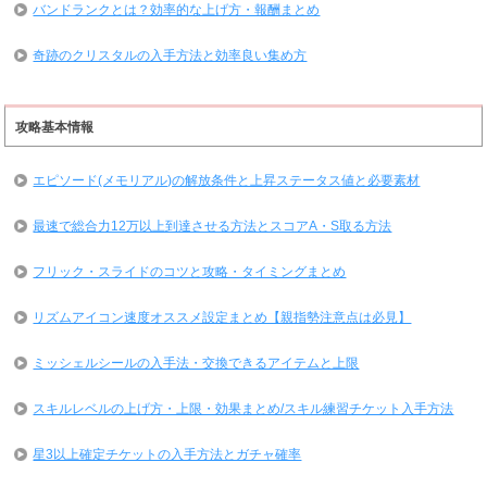
バンドランクとは？効率的な上げ方・報酬まとめ
奇跡のクリスタルの入手方法と効率良い集め方
攻略基本情報
エピソード(メモリアル)の解放条件と上昇ステータス値と必要素材
最速で総合力12万以上到達させる方法とスコアA・S取る方法
フリック・スライドのコツと攻略・タイミングまとめ
リズムアイコン速度オススメ設定まとめ【親指勢注意点は必見】
ミッシェルシールの入手法・交換できるアイテムと上限
スキルレベルの上げ方・上限・効果まとめ/スキル練習チケット入手方法
星3以上確定チケットの入手方法とガチャ確率