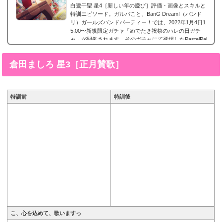
白鷺千聖 星4［新しい年の慶び］評価・画像とスキルと
特訓エピソード。ガルパこと、BanG Dream!（バンド
リ）ガールズバンドパーティー！では、2022年1月4日1
5:00〜新規限定ガチャ「めでたき祝祭のハレの日ガチ
ャ」が開催されます。そのガチャにて登場したPastelPal
ettesに所属する白鷺千聖の星4、白鷺千聖 星4［新しい年
の慶び］。今回は、白鷺千聖 星4［新しい年の慶び］の
倉田ましろ 星3［正月賛歌］
画像と特技と評価のまとめです。白鷺千聖 星4［新しい
年の慶び］※画像をタップ/クリックで画像拡大可能■特
訓前■特訓後■SDステータス名前白鷺千聖(しらさぎちさ
と...
特訓前
特訓後
こ、心を込めて、歌いますっ