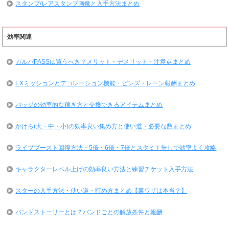
スタンプ/レアスタンプ画像と入手方法まとめ
効率関連
ガルパPASSは買うべき？メリット・デメリット・注意点まとめ
EXミッションとデコレーション機能・ピンズ・レーン報酬まとめ
バッジの効率的な稼ぎ方と交換できるアイテムまとめ
かけら(大・中・小)の効率良い集め方と使い道・必要な数まとめ
ライブブースト回復方法・5倍・6倍・7倍とスタミナ無しで効率よく攻略
キャラクターレベル上げの効率良い方法と練習チケット入手方法
スターの入手方法・使い道・貯め方まとめ【裏ワザは本当？】
バンドストーリーとは？バンドごとの解放条件と報酬