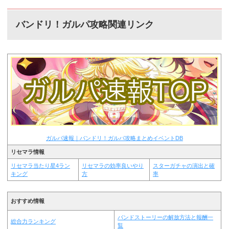
バンドリ！ガルパ攻略関連リンク
ガルパ速報｜バンドリ！ガルパ攻略まとめイベントDB
リセマラ情報
リセマラ当たり星4ラン
リセマラの効率良いやり
スターガチャの演出と確
キング
方
率
おすすめ情報
バンドストーリーの解放方法と報酬一
総合力ランキング
覧