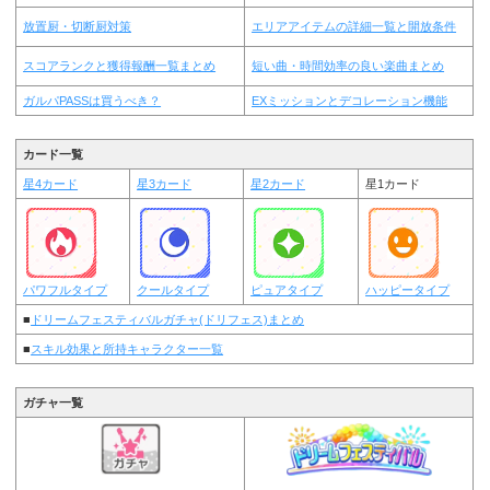
放置厨・切断厨対策
エリアアイテムの詳細一覧と開放条件
スコアランクと獲得報酬一覧まとめ
短い曲・時間効率の良い楽曲まとめ
ガルパPASSは買うべき？
EXミッションとデコレーション機能
カード一覧
星4カード
星3カード
星2カード
星1カード
パワフルタイプ
クールタイプ
ピュアタイプ
ハッピータイプ
■
ドリームフェスティバルガチャ(ドリフェス)まとめ
■
スキル効果と所持キャラクター一覧
ガチャ一覧