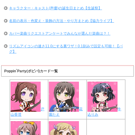
キャラクター・キャスト(声優)の誕生日まとめ【生誕祭】
名前の表示・色変え・装飾の方法・やり方まとめ【協力ライブ】
カバー楽曲リクエストアンケートでみんなが選んだ楽曲は？！
リズムアイコンの速さ11.0にする裏ワザ！0.1刻みで設定も可能！【バ
グ】
Poppin`Party(ポピパ)カード一覧
戸
花
牛
山香澄
園たえ
込りみ