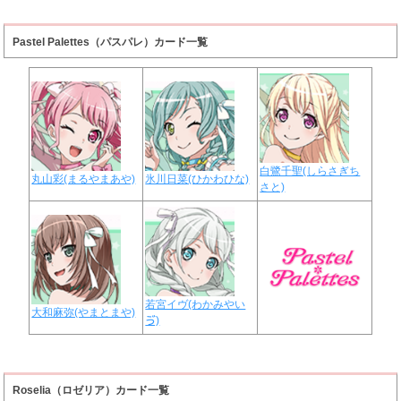
Pastel Palettes（パスパレ）カード一覧
白鷺千聖(しらさぎち
丸山彩(まるやまあや)
氷川日菜(ひかわひな)
さと)
若宮イヴ(わかみやい
大和麻弥(やまとまや)
ゔ)
Roselia（ロゼリア）カード一覧