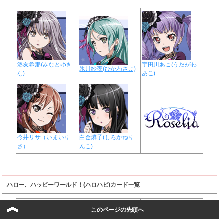
湊友希那(みなとゆき
宇田川あこ(うだがわ
氷川紗夜(ひかわさよ)
な)
あこ)
今井リサ（いまいり
白金燐子(しろかねり
さ）
んこ)
ハロー、ハッピーワールド！(ハロハピ)カード一覧
このページの先頭へ