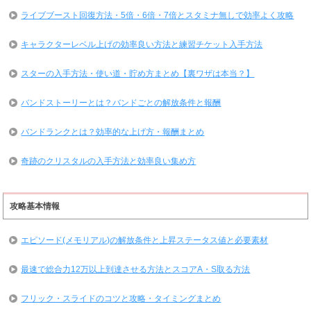
ライブブースト回復方法・5倍・6倍・7倍とスタミナ無しで効率よく攻略
キャラクターレベル上げの効率良い方法と練習チケット入手方法
スターの入手方法・使い道・貯め方まとめ【裏ワザは本当？】
バンドストーリーとは？バンドごとの解放条件と報酬
バンドランクとは？効率的な上げ方・報酬まとめ
奇跡のクリスタルの入手方法と効率良い集め方
攻略基本情報
エピソード(メモリアル)の解放条件と上昇ステータス値と必要素材
最速で総合力12万以上到達させる方法とスコアA・S取る方法
フリック・スライドのコツと攻略・タイミングまとめ