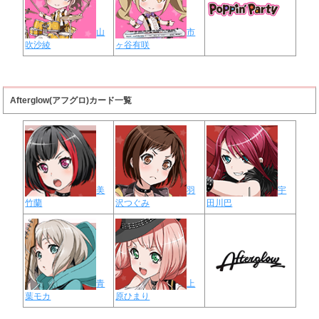
山
市
吹沙綾
ヶ谷有咲
Afterglow(アフグロ)カード一覧
美
羽
宇
竹蘭
沢つぐみ
田川巴
青
上
葉モカ
原ひまり