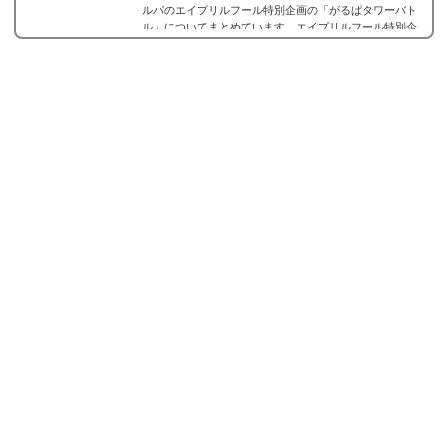
ルパのエイプリルフール特別企画の「がるぱタワーバト
ル」についてまとめています。エイプリルフール特別企
画「がるぱタワーバトル」■開催期間:2021年4月1日0時
～ 4月1日23:59まで。4月1日エイプリルフールというこ
とでエイプリルフール特別仕様のオープニングストーリ
ー、及び「がるぱタワーバトル」を1日限定で公開！オー
プニングストーリーを見ると、ブーストドリンクがも...