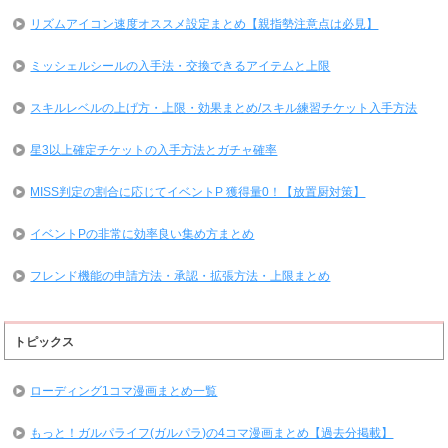
リズムアイコン速度オススメ設定まとめ【親指勢注意点は必見】
ミッシェルシールの入手法・交換できるアイテムと上限
スキルレベルの上げ方・上限・効果まとめ/スキル練習チケット入手方法
星3以上確定チケットの入手方法とガチャ確率
MISS判定の割合に応じてイベントP 獲得量0！【放置厨対策】
イベントPの非常に効率良い集め方まとめ
フレンド機能の申請方法・承認・拡張方法・上限まとめ
トピックス
ローディング1コマ漫画まとめ一覧
もっと！ガルパライフ(ガルパラ)の4コマ漫画まとめ【過去分掲載】