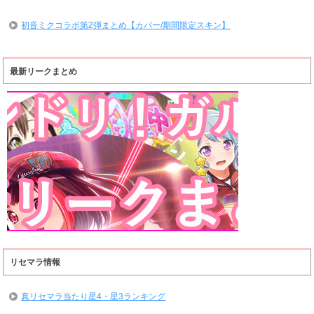
初音ミクコラボ第2弾まとめ【カバー/期間限定スキン】
最新リークまとめ
リセマラ情報
真リセマラ当たり星4・星3ランキング