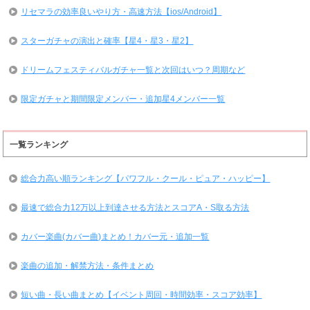
リセマラの効率良いやり方・高速方法【ios/Android】
スターガチャの演出と確率【星4・星3・星2】
ドリームフェスティバルガチャ一覧と次回はいつ？周期など
限定ガチャと期間限定メンバー・追加星4メンバー一覧
一覧ランキング
総合力高い順ランキング【パワフル・クール・ピュア・ハッピー】
最速で総合力12万以上到達させる方法とスコアA・S取る方法
カバー楽曲(カバー曲)まとめ！カバー元・追加一覧
楽曲の追加・解禁方法・条件まとめ
短い曲・長い曲まとめ【イベント周回・時間効率・スコア効率】