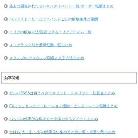
過去に開催されたランキングイベント一覧/ボーダー報酬まとめ
バンドストーリーとは？バンドごとの解放条件と報酬
エリアの解放方法/設置できるエリアアイテム一覧
スコアランク別と獲得報酬一覧まとめ
スタンプ/レアスタンプ画像と入手方法まとめ
効率関連
ガルパPASSは買うべき？メリット・デメリット・注意点まとめ
EXミッションとデコレーション機能・ピンズ・レーン報酬まとめ
バッジの効率的な稼ぎ方と交換できるアイテムまとめ
かけら(大・中・小)の効率良い集め方と使い道・必要な数まとめ