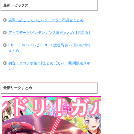
最新トピックス
実際に起こっているバグ・エラー不具合まとめ
アップデート/メンテンナンス履歴まとめ【最新版】
8月11日＠ハロハピCiRCLE放送局 第27回の新情報
まとめ
初音ミクコラボ第2弾まとめ【カバー/期間限定スキ
ン】
最新リークまとめ