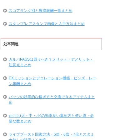
スコアランク別と獲得報酬一覧まとめ
スタンプ/レアスタンプ画像と入手方法まとめ
効率関連
ガルパPASSは買うべき？メリット・デメリット・
注意点まとめ
EXミッションとデコレーション機能・ピンズ・レー
ン報酬まとめ
バッジの効率的な稼ぎ方と交換できるアイテムまと
め
かけら(大・中・小)の効率良い集め方と使い道・必
要な数まとめ
ライブブースト回復方法・5倍・6倍・7倍とスタミ