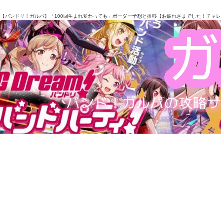
【バンドリ！ガルパ】「100回生まれ変わっても」ボーダー予想と推移【お疲れさまでした！チャ