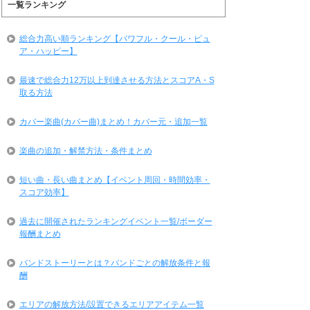
一覧ランキング
総合力高い順ランキング【パワフル・クール・ピュ
ア・ハッピー】
最速で総合力12万以上到達させる方法とスコアA・S
取る方法
カバー楽曲(カバー曲)まとめ！カバー元・追加一覧
楽曲の追加・解禁方法・条件まとめ
短い曲・長い曲まとめ【イベント周回・時間効率・
スコア効率】
過去に開催されたランキングイベント一覧/ボーダー
報酬まとめ
バンドストーリーとは？バンドごとの解放条件と報
酬
エリアの解放方法/設置できるエリアアイテム一覧