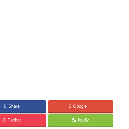
Share
Google+
Pocket
feedly