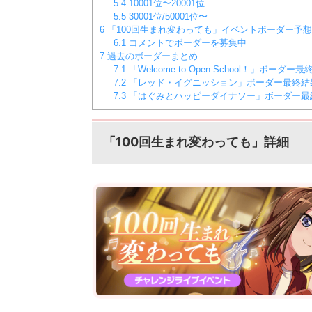
5.4
10001位〜20001位
5.5
30001位/50001位〜
6
「100回生まれ変わっても」イベントボーダー予想
6.1
コメントでボーダーを募集中
7
過去のボーダーまとめ
7.1
「Welcome to Open School！」ボーダー
7.2
「レッド・イグニッション」ボーダー最終結
7.3
「はぐみとハッピーダイナソー」ボーダー最
「100回生まれ変わっても」
詳細