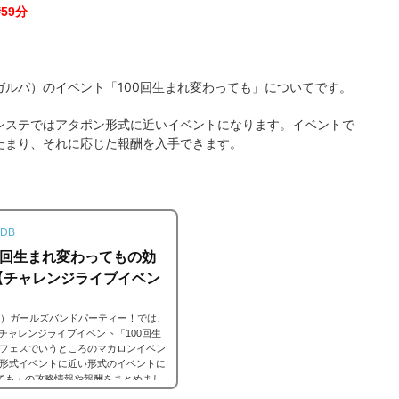
時59分
「100回生まれ変わっても」
ガルパ）のイベント
についてです。
レステではアタポン形式に近いイベントになります。イベントで
たまり、それに応じた報酬を入手できます。
DB
0回生まれ変わってもの効
【チャレンジライブイベン
ンドリ）ガールズバンドパーティー！では、
回目のチャレンジライブイベント「100回生
フェスでいうところのマカロンイベン
形式イベントに近い形式のイベントに
っても」の攻略情報や報酬をまとめまし
期間:2021年10月20日15時 ～ 10