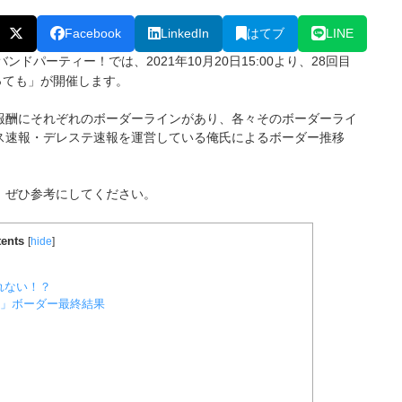
Facebook
LinkedIn
はてブ
LINE
バンドパーティー！では、2021年10月20日15:00より、28回目
っても」
が開催します。
報酬にそれぞれのボーダーラインがあり、各々そのボーダーライ
ス速報・デレステ速報を運営している俺氏によるボーダー推移
、ぜひ参考にしてください。
ents
[
hide
]
れない！？
も」ボーダー最終結果