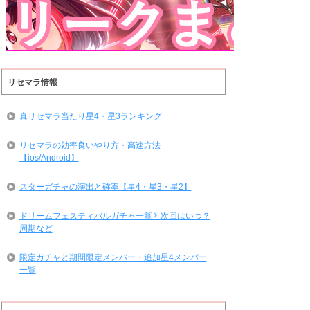
リセマラ情報
真リセマラ当たり星4・星3ランキング
リセマラの効率良いやり方・高速方法
【ios/Android】
スターガチャの演出と確率【星4・星3・星2】
ドリームフェスティバルガチャ一覧と次回はいつ？
周期など
限定ガチャと期間限定メンバー・追加星4メンバー
一覧