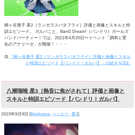
桐ヶ谷透子 星2［ランガラスバタフライ］評価と画像とスキルと特
訓エピソード。 ガルパこと、BanG Dream!（バンドリ）ガールズ
バンドパーティー！では、2021年4月20日〜イベント「調和と変
化のアナリーゼ」が開催！・・・
「桐ヶ谷透子 星2［ランガラスバタフライ］評価と画像とスキル
と特訓エピソード【バンドリ！ガルパ】」の続きを読む
八潮瑠唯 星3［熱音に焦がされて］評価と画像と
スキルと特訓エピソード【バンドリ！ガルパ】
2023年9月9日
[
Morfonica
,
ハッピー
,
星3
]