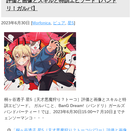
評価と画像とスキルと特訓エピソード【バンド
リ！ガルパ】
2023年6月30日
[
Morfonica
,
ピュア
,
星5
]
桐ヶ谷透子 星5［天才悪魔狩り？トーコ］評価と画像とスキルと特
訓エピソード。 ガルパこと、BanG Dream!（バンドリ）ガールズ
バンドパーティー！では、2023年6月30日15:00〜7 月10日までチ
ェンソーマンコ・・・
「桐ヶ谷透子 星5［天才悪魔狩り？トーコ/パワー］評価と画像