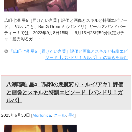
広町七深 星5［届けたい言葉］評価と画像とスキルと特訓エピソー
ド。 ガルパこと、BanG Dream!（バンドリ）ガールズバンドパー
ティー！では、2023年9月8日15時 ～ 9月15日23時59分限定ガチ
ャ「碧光彩るガ・・・
「広町七深 星5［届けたい言葉］評価と画像とスキルと特訓エピ
ソード【バンドリ！ガルパ】」の続きを読む
八潮瑠唯 星4［調和の悪魔狩り・ルイ/アキ］評価
と画像とスキルと特訓エピソード【バンドリ！ガ
ルパ】
2023年6月30日
[
Morfonica
,
クール
,
星4
]