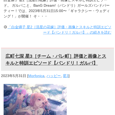
白金燐子 星2［流星の花嫁］評価・画像とスキルと特訓エピソー
ド。 ガルパこと、BanG Dream!（バンドリ）ガールズバンドパー
ティー！では、2023年5月31日15:00〜「ギャラクシー・ウェディ
ング！」が開催！ そ・・・
「白金燐子 星2［流星の花嫁］評価・画像とスキルと特訓エピソ
ード【バンドリ！ガルパ】」の続きを読む
広町七深 星3［チーム・パレ町］評価と画像とス
キルと特訓エピソード【バンドリ！ガルパ】
2023年5月31日
[
Morfonica
,
ハッピー
,
星3
]