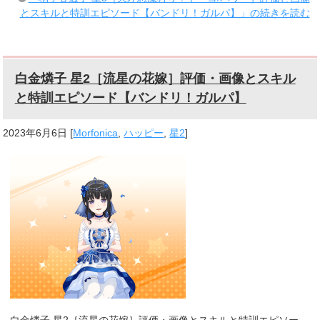
とスキルと特訓エピソード【バンドリ！ガルパ】」の続きを読む
白金燐子 星2［流星の花嫁］評価・画像とスキル
と特訓エピソード【バンドリ！ガルパ】
2023年6月6日
[
Morfonica
,
ハッピー
,
星2
]