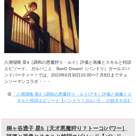
八潮瑠唯 星4［調和の悪魔狩り・ルイ］評価と画像とスキルと特訓
エピソード。 ガルパこと、BanG Dream!（バンドリ）ガールズバ
ンドパーティー！では、2023年6月30日15:00〜7 月8日までチェ
ンソーマンコラボ・・・
「八潮瑠唯 星4［調和の悪魔狩り・ルイ/アキ］評価と画像とス
キルと特訓エピソード【バンドリ！ガルパ】」の続きを読む
桐ヶ谷透子 星5［天才悪魔狩り？トーコ/パワー］