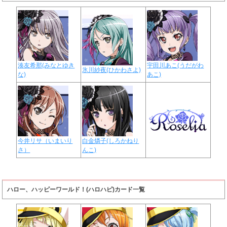
湊友希那(みなとゆき
宇田川あこ(うだがわ
氷川紗夜(ひかわさよ)
な)
あこ)
今井リサ（いまいり
白金燐子(しろかねり
さ）
んこ)
ハロー、ハッピーワールド！(ハロハピ)カード一覧