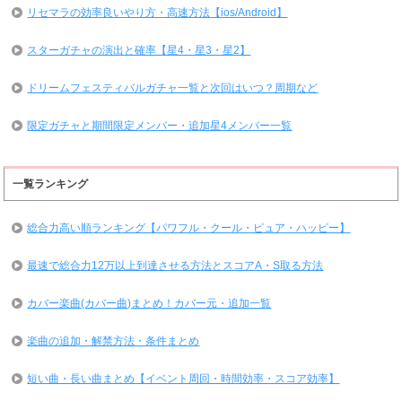
リセマラの効率良いやり方・高速方法【ios/Android】
スターガチャの演出と確率【星4・星3・星2】
ドリームフェスティバルガチャ一覧と次回はいつ？周期など
限定ガチャと期間限定メンバー・追加星4メンバー一覧
一覧ランキング
総合力高い順ランキング【パワフル・クール・ピュア・ハッピー】
最速で総合力12万以上到達させる方法とスコアA・S取る方法
カバー楽曲(カバー曲)まとめ！カバー元・追加一覧
楽曲の追加・解禁方法・条件まとめ
短い曲・長い曲まとめ【イベント周回・時間効率・スコア効率】