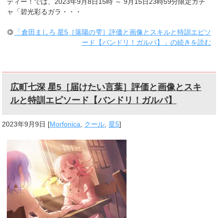
ティー！では、2023年9月8日15時 ～ 9月15日23時59分限定ガチ
ャ「碧光彩るガラ・・・
「倉田ましろ 星5［落陽の雫］評価と画像とスキルと特訓エピソ
ード【バンドリ！ガルパ】」の続きを読む
広町七深 星5［届けたい言葉］評価と画像とスキ
ルと特訓エピソード【バンドリ！ガルパ】
2023年9月9日
[
Morfonica
,
クール
,
星5
]