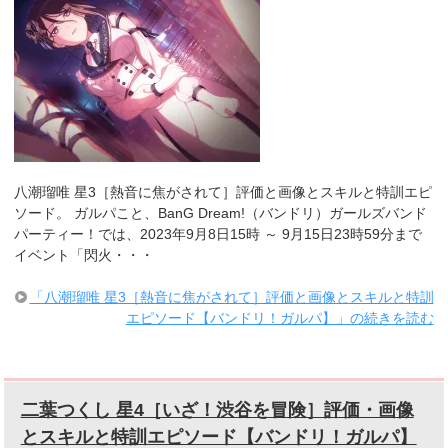
八潮瑠唯 星3［熱音に焦がされて］評価と画像とスキルと特訓エピ
ソード。 ガルパこと、BanG Dream!（バンドリ）ガールズバンド
パーティー！では、2023年9月8日15時 ～ 9月15日23時59分まで
イベント「閃火・・・
「八潮瑠唯 星3［熱音に焦がされて］評価と画像とスキルと特訓
エピソード【バンドリ！ガルパ】」の続きを読む
二葉つくし 星4［いざ！渋谷を冒険］評価・画像
とスキルと特訓エピソード【バンドリ！ガルパ】