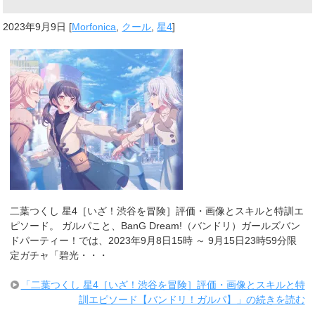
2023年9月9日
[
Morfonica
,
クール
,
星4
]
二葉つくし 星4［いざ！渋谷を冒険］評価・画像とスキルと特訓エ
ピソード。 ガルパこと、BanG Dream!（バンドリ）ガールズバン
ドパーティー！では、2023年9月8日15時 ～ 9月15日23時59分限
定ガチャ「碧光・・・
「二葉つくし 星4［いざ！渋谷を冒険］評価・画像とスキルと特
訓エピソード【バンドリ！ガルパ】」の続きを読む