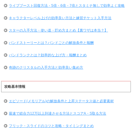
ライブブースト回復方法・5倍・6倍・7倍とスタミナ無しで効率よく攻略
キャラクターレベル上げの効率良い方法と練習チケット入手方法
スターの入手方法・使い道・貯め方まとめ【裏ワザは本当？】
バンドストーリーとは？バンドごとの解放条件と報酬
バンドランクとは？効率的な上げ方・報酬まとめ
奇跡のクリスタルの入手方法と効率良い集め方
攻略基本情報
エピソード(メモリアル)の解放条件と上昇ステータス値と必要素材
最速で総合力12万以上到達させる方法とスコアA・S取る方法
フリック・スライドのコツと攻略・タイミングまとめ