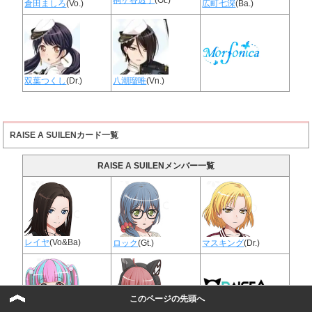
倉田ましろ
(Vo.)
広町七深
(Ba.)
双葉つくし
(Dr.)
八潮瑠唯
(Vn.)
RAISE A SUILENカード一覧
RAISE A SUILENメンバー一覧
レイヤ
(Vo&Ba)
ロック
(Gt.)
マスキング
(Dr.)
このページの先頭へ