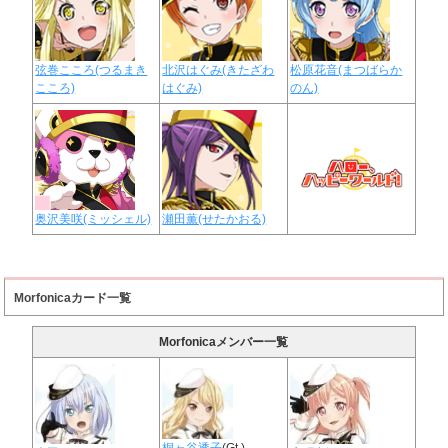
弦巻こころ(つるまき
北沢はぐみ(きたざわ
松原花音(まつばらか
こころ)
はぐみ)
のん)
奥沢美咲(ミッシェル)
瀬田薫(せたかおる)
Morfonicaカード一覧
Morfonicaメンバー一覧
桐ヶ谷透子
(Gt.)