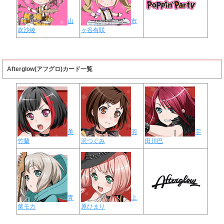
山
市
吹沙綾
ヶ谷有咲
Afterglow(アフグロ)カード一覧
美
羽
宇
竹蘭
沢つぐみ
田川巴
青
上
葉モカ
原ひまり