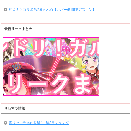
初音ミクコラボ第2弾まとめ【カバー/期間限定スキン】
最新リークまとめ
リセマラ情報
真リセマラ当たり星4・星3ランキング