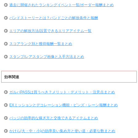
過去に開催されたランキングイベント一覧/ボーダー報酬まとめ
バンドストーリーとは？バンドごとの解放条件と報酬
エリアの解放方法/設置できるエリアアイテム一覧
スコアランク別と獲得報酬一覧まとめ
スタンプ/レアスタンプ画像と入手方法まとめ
効率関連
ガルパPASSは買うべき？メリット・デメリット・注意点まとめ
EXミッションとデコレーション機能・ピンズ・レーン報酬まとめ
バッジの効率的な稼ぎ方と交換できるアイテムまとめ
かけら(大・中・小)の効率良い集め方と使い道・必要な数まとめ