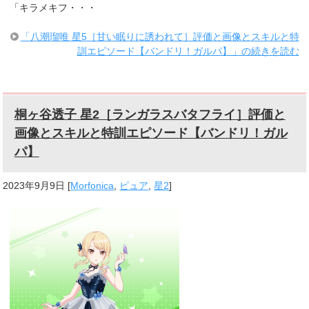
「キラメキフ・・・
「八潮瑠唯 星5［甘い眠りに誘われて］評価と画像とスキルと特
訓エピソード【バンドリ！ガルパ】」の続きを読む
桐ヶ谷透子 星2［ランガラスバタフライ］評価と
画像とスキルと特訓エピソード【バンドリ！ガル
パ】
2023年9月9日
[
Morfonica
,
ピュア
,
星2
]