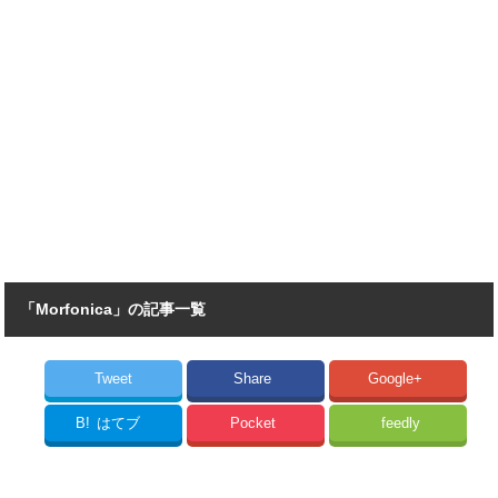
「Morfonica」の記事一覧
Tweet
Share
Google+
B!
はてブ
Pocket
feedly