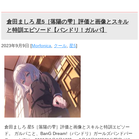
倉田ましろ 星5［落陽の雫］評価と画像とスキル
と特訓エピソード【バンドリ！ガルパ】
2023年9月9日
[
Morfonica
,
クール
,
星5
]
倉田ましろ 星5［落陽の雫］評価と画像とスキルと特訓エピソー
ド。 ガルパこと、BanG Dream!（バンドリ）ガールズバンドパー