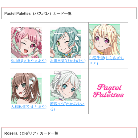
Pastel Palettes（パスパレ）カード一覧
白鷺千聖(しらさぎち
丸山彩(まるやまあや)
氷川日菜(ひかわひな)
さと)
若宮イヴ(わかみやい
大和麻弥(やまとまや)
ゔ)
Roselia（ロゼリア）カード一覧