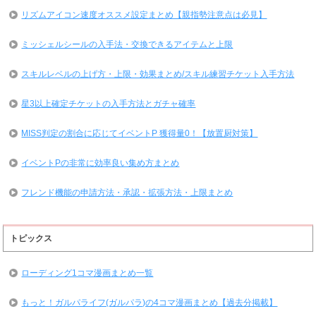
リズムアイコン速度オススメ設定まとめ【親指勢注意点は必見】
ミッシェルシールの入手法・交換できるアイテムと上限
スキルレベルの上げ方・上限・効果まとめ/スキル練習チケット入手方法
星3以上確定チケットの入手方法とガチャ確率
MISS判定の割合に応じてイベントP 獲得量0！【放置厨対策】
イベントPの非常に効率良い集め方まとめ
フレンド機能の申請方法・承認・拡張方法・上限まとめ
トピックス
ローディング1コマ漫画まとめ一覧
もっと！ガルパライフ(ガルパラ)の4コマ漫画まとめ【過去分掲載】