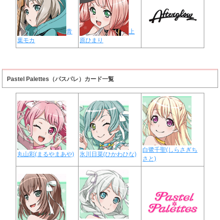
青
上
葉モカ
原ひまり
Pastel Palettes（パスパレ）カード一覧
白鷺千聖(しらさぎち
丸山彩(まるやまあや)
氷川日菜(ひかわひな)
さと)