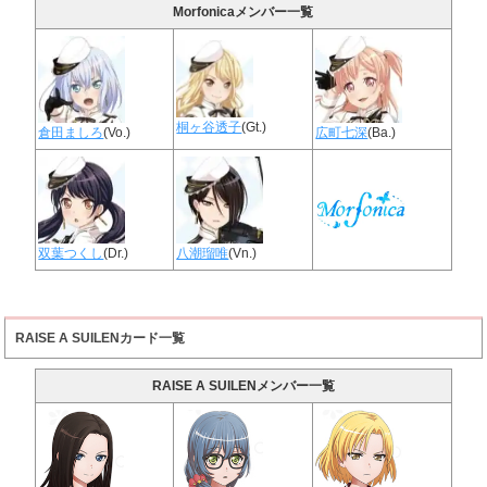
Morfonicaメンバー一覧
桐ヶ谷透子
(Gt.)
倉田ましろ
(Vo.)
広町七深
(Ba.)
双葉つくし
(Dr.)
八潮瑠唯
(Vn.)
RAISE A SUILENカード一覧
RAISE A SUILENメンバー一覧