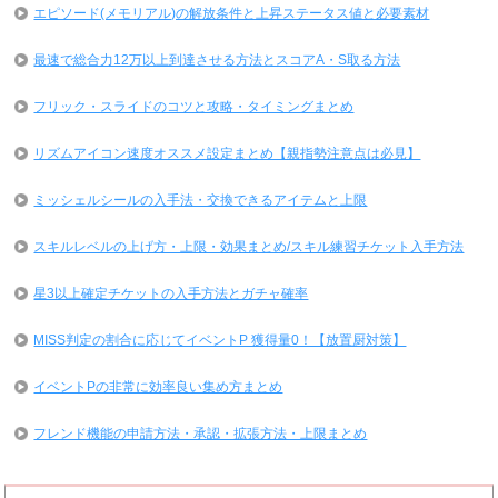
エピソード(メモリアル)の解放条件と上昇ステータス値と必要素材
最速で総合力12万以上到達させる方法とスコアA・S取る方法
フリック・スライドのコツと攻略・タイミングまとめ
リズムアイコン速度オススメ設定まとめ【親指勢注意点は必見】
ミッシェルシールの入手法・交換できるアイテムと上限
スキルレベルの上げ方・上限・効果まとめ/スキル練習チケット入手方法
星3以上確定チケットの入手方法とガチャ確率
MISS判定の割合に応じてイベントP 獲得量0！【放置厨対策】
イベントPの非常に効率良い集め方まとめ
フレンド機能の申請方法・承認・拡張方法・上限まとめ