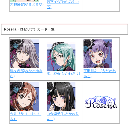
若宮イヴ(わかみやい
大和麻弥(やまとまや)
ゔ)
Roselia（ロゼリア）カード一覧
湊友希那(みなとゆき
宇田川あこ(うだがわ
氷川紗夜(ひかわさよ)
な)
あこ)
今井リサ（いまいり
白金燐子(しろかねり
さ）
んこ)