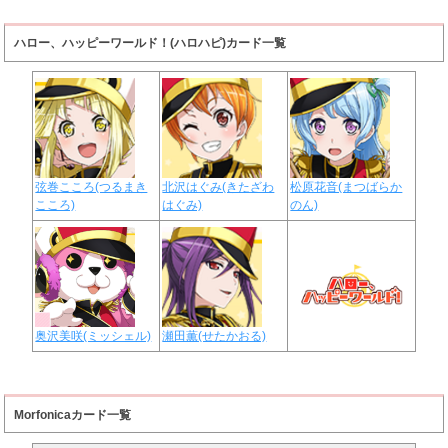
ハロー、ハッピーワールド！(ハロハピ)カード一覧
弦巻こころ(つるまき
北沢はぐみ(きたざわ
松原花音(まつばらか
こころ)
はぐみ)
のん)
奥沢美咲(ミッシェル)
瀬田薫(せたかおる)
Morfonicaカード一覧