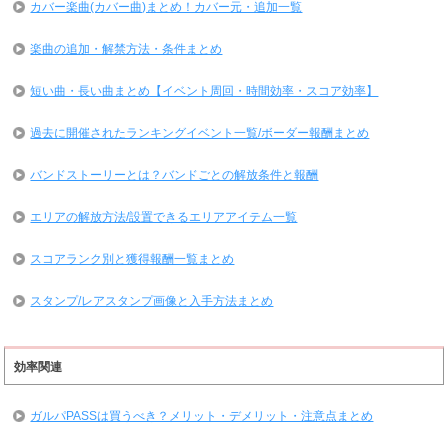
カバー楽曲(カバー曲)まとめ！カバー元・追加一覧
楽曲の追加・解禁方法・条件まとめ
短い曲・長い曲まとめ【イベント周回・時間効率・スコア効率】
過去に開催されたランキングイベント一覧/ボーダー報酬まとめ
バンドストーリーとは？バンドごとの解放条件と報酬
エリアの解放方法/設置できるエリアアイテム一覧
スコアランク別と獲得報酬一覧まとめ
スタンプ/レアスタンプ画像と入手方法まとめ
効率関連
ガルパPASSは買うべき？メリット・デメリット・注意点まとめ