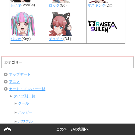
レイヤ
(Vo&Ba)
ロック
(Gt.)
マスキング
(Dr.)
パレオ
(Key.)
チュチュ
(DJ.)
カテゴリー
アップデート
アニメ
カード・メンバー一覧
タイプ別一覧
クール
ハッピー
パワフル
このページの先頭へ
ピュア