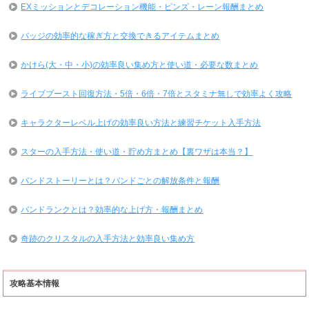
EXミッションとデコレーション機能・ピンズ・レーン報酬まとめ
バッジの効率的な稼ぎ方と交換できるアイテムまとめ
かけら(大・中・小)の効率良い集め方と使い道・必要な数まとめ
ライブブースト回復方法・5倍・6倍・7倍とスタミナ無しで効率よく攻略
キャラクターレベル上げの効率良い方法と練習チケット入手方法
スターの入手方法・使い道・貯め方まとめ【裏ワザは本当？】
バンドストーリーとは？バンドごとの解放条件と報酬
バンドランクとは？効率的な上げ方・報酬まとめ
奇跡のクリスタルの入手方法と効率良い集め方
攻略基本情報