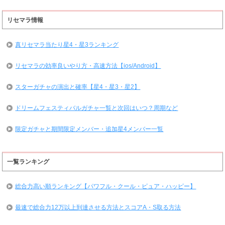
リセマラ情報
真リセマラ当たり星4・星3ランキング
リセマラの効率良いやり方・高速方法【ios/Android】
スターガチャの演出と確率【星4・星3・星2】
ドリームフェスティバルガチャ一覧と次回はいつ？周期など
限定ガチャと期間限定メンバー・追加星4メンバー一覧
一覧ランキング
総合力高い順ランキング【パワフル・クール・ピュア・ハッピー】
最速で総合力12万以上到達させる方法とスコアA・S取る方法