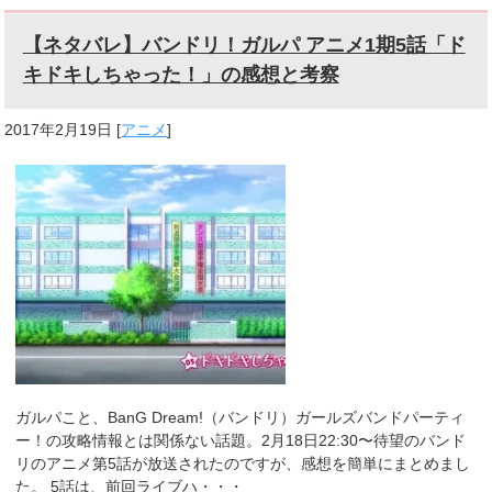
【ネタバレ】バンドリ！ガルパ アニメ1期5話「ド
キドキしちゃった！」の感想と考察
2017年2月19日
[
アニメ
]
ガルパこと、BanG Dream!（バンドリ）ガールズバンドパーティ
ー！の攻略情報とは関係ない話題。2月18日22:30〜待望のバンド
リのアニメ第5話が放送されたのですが、感想を簡単にまとめまし
た。 5話は、前回ライブハ・・・