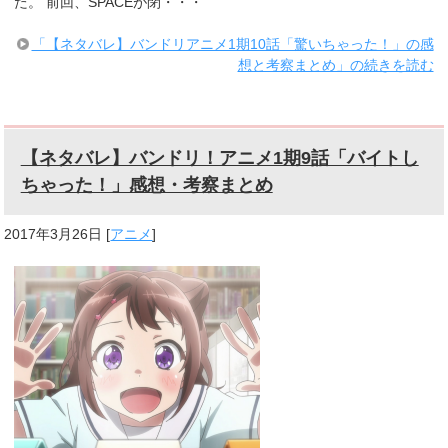
た。 前回、SPACEが閉・・・
「【ネタバレ】バンドリアニメ1期10話「驚いちゃった！」の感
想と考察まとめ」の続きを読む
【ネタバレ】バンドリ！アニメ1期9話「バイトし
ちゃった！」感想・考察まとめ
2017年3月26日
[
アニメ
]