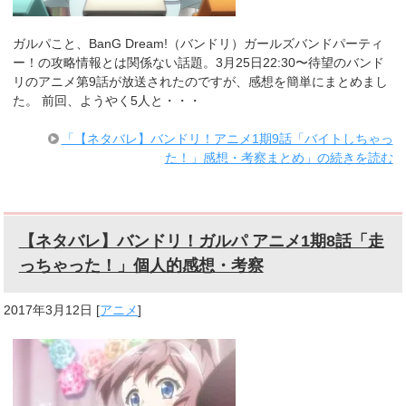
ガルパこと、BanG Dream!（バンドリ）ガールズバンドパーティ
ー！の攻略情報とは関係ない話題。3月25日22:30〜待望のバンド
リのアニメ第9話が放送されたのですが、感想を簡単にまとめまし
た。 前回、ようやく5人と・・・
「【ネタバレ】バンドリ！アニメ1期9話「バイトしちゃっ
た！」感想・考察まとめ」の続きを読む
【ネタバレ】バンドリ！ガルパ アニメ1期8話「走
っちゃった！」個人的感想・考察
2017年3月12日
[
アニメ
]