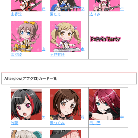
戸
花
牛
山香澄
園たえ
込りみ
山
市
吹沙綾
ヶ谷有咲
Afterglow(アフグロ)カード一覧
美
羽
宇
竹蘭
沢つぐみ
田川巴