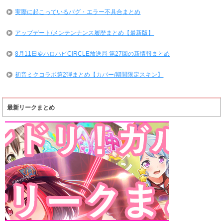
実際に起こっているバグ・エラー不具合まとめ
アップデート/メンテンナンス履歴まとめ【最新版】
8月11日＠ハロハピCiRCLE放送局 第27回の新情報まとめ
初音ミクコラボ第2弾まとめ【カバー/期間限定スキン】
最新リークまとめ