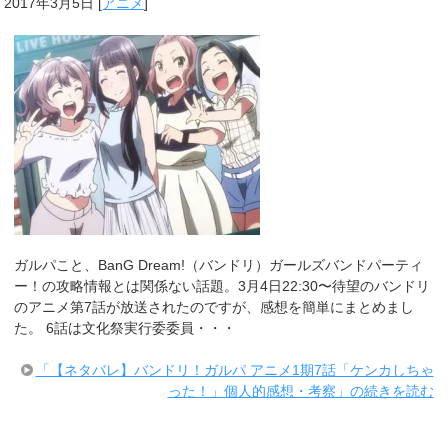
2017年3月5日
[
アニメ
]
ガルパこと、BanG Dream!（バンドリ）ガールズバンドパーティ
ー！の攻略情報とは関係ない話題。3月4日22:30〜待望のバンドリ
のアニメ第7話が放送されたのですが、感想を簡単にまとめまし
た。 6話は文化祭実行委委員・・・
「【ネタバレ】バンドリ！ガルパ アニメ1期7話「ケンカしちゃ
った！」個人的感想・考察」の続きを読む