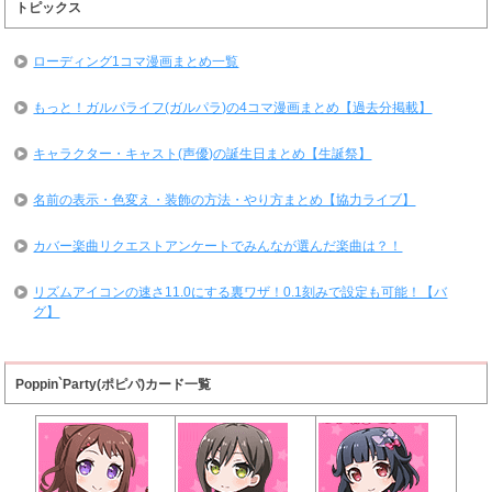
トピックス
ローディング1コマ漫画まとめ一覧
もっと！ガルパライフ(ガルパラ)の4コマ漫画まとめ【過去分掲載】
キャラクター・キャスト(声優)の誕生日まとめ【生誕祭】
名前の表示・色変え・装飾の方法・やり方まとめ【協力ライブ】
カバー楽曲リクエストアンケートでみんなが選んだ楽曲は？！
リズムアイコンの速さ11.0にする裏ワザ！0.1刻みで設定も可能！【バ
グ】
Poppin`Party(ポピパ)カード一覧